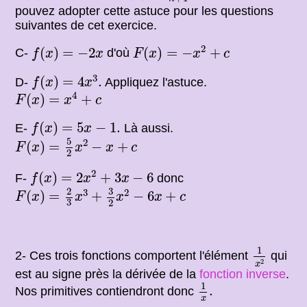
pouvez adopter cette astuce pour les questions
suivantes de cet exercice.
F
(
x
)
=
−
x
2
+
c
f
(
x
)
=
−
2
x
2
(
)
=
−
2
(
)
=
−
+
C-
d'où
f
x
x
F
x
x
c
f
(
x
)
=
4
x
3
.
3
(
)
=
4
.
D-
Appliquez l'astuce.
f
x
x
F
(
x
)
=
x
4
+
c
4
(
)
=
+
F
x
x
c
f
(
x
)
=
5
x
−
1.
(
)
=
5
−
1.
E-
Là aussi.
f
x
x
F
(
x
)
=
5
2
x
2
−
x
+
c
5
2
(
)
=
−
+
F
x
x
x
c
2
f
(
x
)
=
2
x
2
+
3
x
−
6
2
(
)
=
2
+
3
−
6
F-
donc
f
x
x
x
F
(
x
)
=
2
3
x
3
+
3
2
x
2
−
6
x
+
c
3
2
3
2
(
)
=
+
−
6
+
F
x
x
x
x
c
3
2
1
x
2
1
2- Ces trois fonctions comportent l'élément
qui
2
x
est au signe près la dérivée de la
fonction inverse
.
1
x
.
1
.
Nos primitives contiendront donc
x