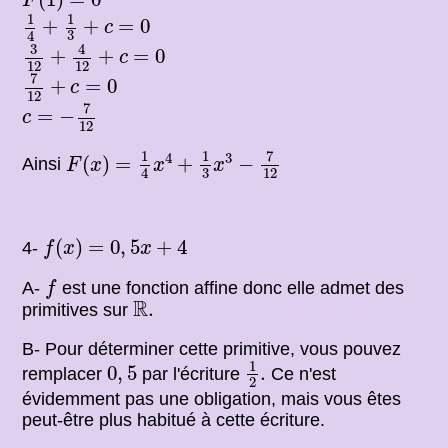
F
1
4
+
1
3
+
c
=
0
1
1
+
+
=
0
c
3
4
3
12
+
4
12
+
c
=
0
3
4
+
+
=
0
c
12
12
7
12
+
c
=
0
7
+
=
0
c
12
c
=
−
7
12
7
=
−
c
12
F
(
x
)
=
1
4
x
4
+
1
3
x
3
−
7
12
7
1
1
4
3
(
)
=
+
−
Ainsi
F
x
x
x
3
12
4
f
(
x
)
=
0
,
5
x
+
4
(
)
=
0
,
5
+
4
4-
f
x
x
f
A-
est une fonction affine donc elle admet des
f
R
.
R
.
primitives sur
B- Pour déterminer cette primitive, vous pouvez
1
2
.
0
,
5
1
0
,
5
.
remplacer
par l'écriture
Ce n'est
2
évidemment pas une obligation, mais vous êtes
peut-être plus habitué à cette écriture.