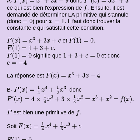
(
)
=
+
3
−
9
(
)
=
3
+
3
A-
donc
P
x
x
x
P
x
x
f
.
.
ce qui est bien l'expression de
Ensuite, il est
f
demandé de déterminer LA primitive qui s'annule
=
0
x
=
1.
=
0
=
1.
(donc
) pour
Il faut donc trouver la
x
c
constante
qui satisfait cette condition.
c
F
(
x
)
=
x
3
+
3
x
+
c
F
(
1
)
=
0.
3
(
)
=
+
3
+
(
1
)
=
0.
et
F
x
x
x
c
F
F
(
1
)
=
1
+
3
+
c
.
(
1
)
=
1
+
3
+
.
F
c
F
(
1
)
=
0
1
+
3
+
c
=
0
(
1
)
=
0
1
+
3
+
=
0
signifie que
et donc
F
c
c
=
−
4
=
−
4
c
F
(
x
)
=
x
3
+
3
x
−
4
3
(
)
=
+
3
−
4
La réponse est
F
x
x
x
P
(
x
)
=
1
4
x
4
+
1
3
x
3
1
1
4
3
(
)
=
+
B-
donc
P
x
x
x
3
4
P
′
(
x
)
=
4
×
1
4
x
3
+
3
×
1
3
x
2
x
3
+
x
2
f
(
x
)
.
1
1
′
3
2
3
2
=
=
(
)
=
4
×
+
3
×
=
+
=
(
)
.
P
x
x
x
x
x
f
x
3
4
P
f
.
.
est bien une primitive de
P
f
F
(
x
)
=
1
4
x
4
+
1
3
x
3
+
c
1
1
4
3
(
)
=
+
+
Soit
F
x
x
x
c
3
4
F
(
1
)
=
0
(
1
)
=
0