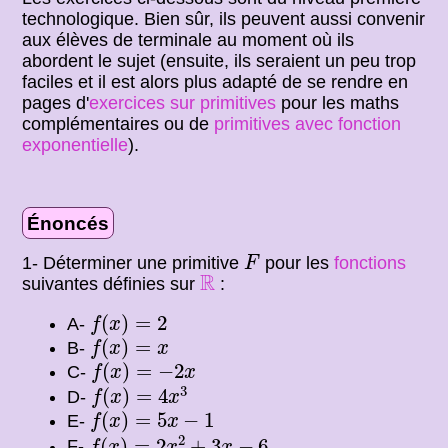
technologique. Bien sûr, ils peuvent aussi convenir
aux élèves de terminale au moment où ils
abordent le sujet (ensuite, ils seraient un peu trop
faciles et il est alors plus adapté de se rendre en
pages d'
exercices sur primitives
pour les maths
complémentaires ou de
primitives avec fonction
exponentielle
).
Énoncés
F
1- Déterminer une primitive
pour les
fonctions
F
R
R
suivantes définies sur
:
f
(
x
)
=
2
(
)
=
2
A-
f
x
f
(
x
)
=
x
(
)
=
B-
f
x
x
f
(
x
)
=
−
2
x
(
)
=
−
2
C-
f
x
x
f
(
x
)
=
4
x
3
3
(
)
=
4
D-
f
x
x
f
(
x
)
=
5
x
−
1
(
)
=
5
−
1
E-
f
x
x
f
(
x
)
=
2
x
2
+
3
x
−
6
2
(
)
=
2
+
3
−
6
F-
f
x
x
x