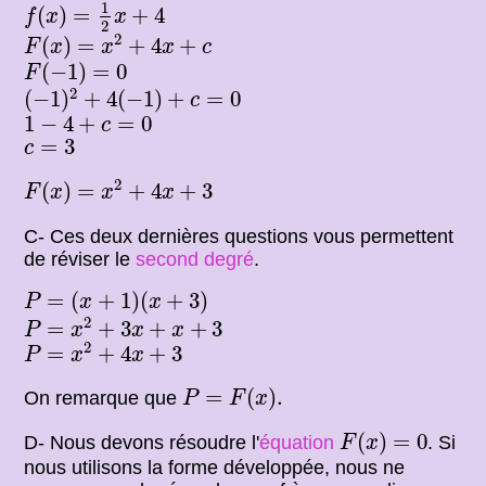
f
(
x
)
=
1
2
x
+
4
1
(
)
=
+
4
f
x
x
2
F
(
x
)
=
x
2
+
4
x
+
c
2
(
)
=
+
4
+
F
x
x
x
c
F
(
−
1
)
=
0
(
−
1
)
=
0
F
(
−
1
)
2
+
4
(
−
1
)
+
c
=
0
2
(
−
1
)
+
4
(
−
1
)
+
=
0
c
1
−
4
+
c
=
0
1
−
4
+
=
0
c
c
=
3
=
3
c
F
(
x
)
=
x
2
+
4
x
+
3
2
(
)
=
+
4
+
3
F
x
x
x
C- Ces deux dernières questions vous permettent
de réviser le
second degré
.
P
=
(
x
+
1
)
(
x
+
3
)
=
(
+
1
)
(
+
3
)
P
x
x
P
=
x
2
+
3
x
+
x
+
3
2
=
+
3
+
+
3
P
x
x
x
P
=
x
2
+
4
x
+
3
2
=
+
4
+
3
P
x
x
P
=
F
(
x
)
.
=
(
)
.
On remarque que
P
F
x
F
(
x
)
=
0
(
)
=
0
D- Nous devons résoudre l'
équation
. Si
F
x
nous utilisons la forme développée, nous ne