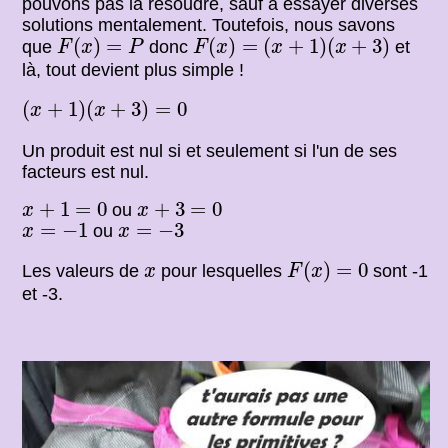
pouvons pas la résoudre, sauf à essayer diverses
solutions mentalement. Toutefois, nous savons
F
(
x
)
=
P
F
(
x
)
=
(
x
+
1
)
(
x
+
3
)
(
)
=
(
)
=
(
+
1
)
(
+
3
)
que
donc
et
F
x
P
F
x
x
x
là, tout devient plus simple !
(
x
+
1
)
(
x
+
3
)
=
0
(
+
1
)
(
+
3
)
=
0
x
x
Un produit est nul si et seulement si l'un de ses
facteurs est nul.
x
+
1
=
0
x
+
3
=
0
+
1
=
0
+
3
=
0
ou
x
x
x
=
−
1
x
=
−
3
=
−
1
=
−
3
ou
x
x
F
(
x
)
=
0
x
(
)
=
0
Les valeurs de
pour lesquelles
sont -1
x
F
x
et -3.