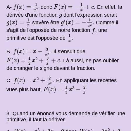
f
(
x
)
=
1
x
2
F
(
x
)
=
−
1
x
+
c
.
1
1
(
)
=
(
)
=
−
+
.
A-
donc
En effet, la
f
x
F
x
c
2
x
x
g
dérivée d'une fonction
dont l'expression serait
g
g
(
x
)
=
1
x
g
′
(
x
)
=
−
1
x
2
.
1
1
′
(
)
=
(
)
=
−
.
s'avère être
Comme il
g
x
g
x
2
x
x
f
,
,
s'agit de l'opposée de notre fonction
une
f
1
x
.
1
.
primitive est l'opposée de
x
f
(
x
)
=
x
−
3
x
2
.
3
(
)
=
−
.
B-
Il s'ensuit que
f
x
x
2
x
F
(
x
)
=
1
2
x
2
+
3
x
+
c
.
3
1
2
(
)
=
+
+
.
Là aussi, ne pas oublier
F
x
x
c
2
x
de changer le signe devant la fraction.
f
(
x
)
=
x
2
+
2
x
2
.
2
2
(
)
=
+
.
C-
En appliquant les recettes
f
x
x
2
x
F
(
x
)
=
1
3
x
3
−
2
x
1
2
3
(
)
=
−
vues plus haut,
F
x
x
3
x
3- Quand un énoncé vous demande de vérifier une
primitive, il faut la dériver.
P
(
x
)
=
x
3
+
3
x
−
9
P
′
(
x
)
=
3
x
2
+
3
3
′
2