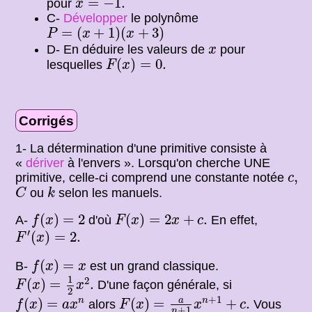
=
−
1.
pour
x
C-
Développer
le polynôme
P
=
(
x
+
1
)
(
x
+
3
)
=
(
+
1
)
(
+
3
)
P
x
x
x
D- En déduire les valeurs de
pour
x
F
(
x
)
=
0.
(
)
=
0.
lesquelles
F
x
Corrigés
1- La détermination d'une primitive consiste à
«
dériver
à l'envers ». Lorsqu'on cherche UNE
c
,
,
primitive, celle-ci comprend une constante notée
c
C
k
ou
selon les manuels.
C
k
f
(
x
)
=
2
F
(
x
)
=
2
x
+
c
.
(
)
=
2
(
)
=
2
+
.
A-
d'où
En effet,
f
x
F
x
x
c
F
′
(
x
)
=
2.
′
(
)
=
2.
F
x
f
(
x
)
=
x
(
)
=
B-
est un grand classique.
f
x
x
F
(
x
)
=
1
2
x
2
.
1
2
(
)
=
.
D'une façon générale, si
F
x
x
2
F
(
x
)
=
a
n
+
1
x
n
+
1
+
c
.
f
(
x
)
=
a
x
n
+
1
a
(
)
=
(
)
=
+
.
n
n
alors
Vous
f
x
a
x
F
x
x
c
+
1
n