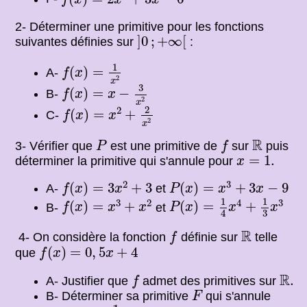
2- Déterminer une primitive pour les fonctions
]
0
;
+
∞
[
]
0
;
+
∞
[
suivantes définies sur
:
f
(
x
)
=
1
x
2
1
(
)
=
A-
f
x
2
x
f
(
x
)
=
x
−
3
x
2
3
(
)
=
−
B-
f
x
x
2
x
f
(
x
)
=
x
2
+
2
x
2
2
2
(
)
=
+
C-
f
x
x
2
x
P
f
R
R
3- Vérifier que
est une primitive de
sur
puis
P
f
x
=
1.
=
1.
déterminer la primitive qui s'annule pour
x
f
(
x
)
=
3
x
2
+
3
P
(
x
)
=
x
3
+
3
x
−
9
2
3
(
)
=
3
+
3
(
)
=
+
3
−
9
A-
et
f
x
x
P
x
x
x
P
(
x
)
=
1
4
x
4
+
1
3
x
3
f
(
x
)
=
x
3
+
x
2
1
1
3
2
4
3
(
)
=
+
(
)
=
+
B-
et
f
x
x
x
P
x
x
x
3
4
f
R
R
4- On considère la fonction
définie sur
telle
f
f
(
x
)
=
0
,
5
x
+
4
(
)
=
0
,
5
+
4
que
f
x
x
f
R
.
R
.
A- Justifier que
admet des primitives sur
f
F
B- Déterminer sa primitive
qui s'annule
F
x
=
−
1.