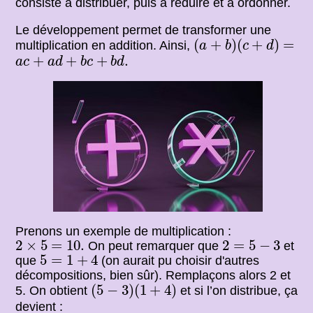
consiste à distribuer, puis à réduire et à ordonner.
Le développement permet de transformer une
(
a
+
b
)
(
c
+
d
)
=
(
+
)
(
+
)
=
multiplication en addition. Ainsi,
a
b
c
d
a
c
+
a
d
+
b
c
+
b
d
.
+
+
+
.
a
c
a
d
b
c
b
d
Prenons un exemple de multiplication :
2
×
5
=
10.
2
=
5
−
3
2
×
5
=
10.
2
=
5
−
3
On peut remarquer que
et
5
=
1
+
4
5
=
1
+
4
que
(on aurait pu choisir d'autres
décompositions, bien sûr). Remplaçons alors 2 et
(
5
−
3
)
(
1
+
4
)
(
5
−
3
)
(
1
+
4
)
5. On obtient
et si l’on distribue, ça
devient :