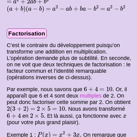
=
=
+
2
+
a
a
b
b
a
2
−
a
b
+
b
a
−
b
2
a
2
−
b
2
(
a
+
b
)
(
a
−
b
)
2
2
2
2
=
=
(
+
)
(
−
)
=
−
+
−
=
−
a
b
a
b
a
a
b
b
a
b
a
b
Factorisation
C’est le contraire du développement puisqu’on
transforme une addition en multiplication.
L’opération demande plus de subtilité. En seconde,
on ne voit que deux techniques de factorisation : le
facteur commun et l’identité remarquable
(opérations inverses de ci-dessus).
6
+
4
=
10.
6
+
4
=
10.
Par exemple, nous savons que
Or, il
apparaît que 6 et 4 sont deux
multiples
de 2. On
peut donc factoriser cette somme par 2. On obtient
2
(
3
+
2
)
2
×
5
=
10.
=
2
(
3
+
2
)
=
2
×
5
=
10.
Nous avons transformé
6
+
4
2
×
5.
x
6
+
4
2
×
5.
en
Et là aussi, ça fonctionne avec
x
(pour votre plus grand plaisir).
P
(
x
)
=
x
2
+
3
x
.
2
(
)
=
+
3
.
Exemple 1 :
On remarque que
P
x
x
x