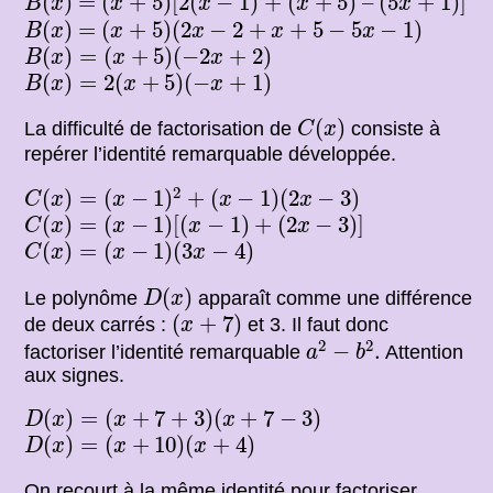
=
(
)
=
(
+
5
)
[
2
(
−
1
)
+
(
+
5
)
–
–
(
5
+
1
)
]
B
x
x
x
x
x
B
(
x
)
(
x
+
5
)
(
2
x
−
2
+
x
+
5
−
5
x
−
1
)
=
(
)
=
(
+
5
)
(
2
−
2
+
+
5
−
5
−
1
)
B
x
x
x
x
x
B
(
x
)
=
(
x
+
5
)
(
−
2
x
+
2
)
(
)
=
(
+
5
)
(
−
2
+
2
)
B
x
x
x
B
(
x
)
=
2
(
x
+
5
)
(
−
x
+
1
)
(
)
=
2
(
+
5
)
(
−
+
1
)
B
x
x
x
C
(
x
)
(
)
La difficulté de factorisation de
consiste à
C
x
repérer l’identité remarquable développée.
C
(
x
)
=
(
x
−
1
)
2
+
(
x
−
1
)
(
2
x
−
3
)
2
(
)
=
(
−
1
)
+
(
−
1
)
(
2
−
3
)
C
x
x
x
x
C
(
x
)
=
(
x
−
1
)
[
(
x
−
1
)
+
(
2
x
−
3
)
]
(
)
=
(
−
1
)
[
(
−
1
)
+
(
2
−
3
)
]
C
x
x
x
x
C
(
x
)
=
(
x
−
1
)
(
3
x
−
4
)
(
)
=
(
−
1
)
(
3
−
4
)
C
x
x
x
D
(
x
)
(
)
Le polynôme
apparaît comme une différence
D
x
(
x
+
7
)
(
+
7
)
de deux carrés :
et 3. Il faut donc
x
a
2
−
b
2
.
2
2
−
.
factoriser l’identité remarquable
Attention
a
b
aux signes.
D
(
x
)
=
(
x
+
7
+
3
)
(
x
+
7
−
3
)
(
)
=
(
+
7
+
3
)
(
+
7
−
3
)
D
x
x
x
D
(
x
)
=
(
x
+
10
)
(
x
+
4
)
(
)
=
(
+
10
)
(
+
4
)
D
x
x
x
On recourt à la même identité pour factoriser