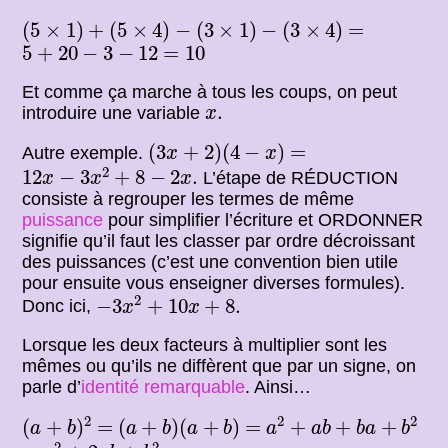
(
5
×
1
)
+
(
5
×
4
)
−
(
3
×
1
)
−
(
3
×
4
)
=
(
5
×
1
)
+
(
5
×
4
)
−
(
3
×
1
)
−
(
3
×
4
)
=
5
+
20
−
3
−
12
=
10
5
+
20
−
3
−
12
=
10
Et comme ça marche à tous les coups, on peut
x
.
.
introduire une variable
x
(
3
x
+
2
)
(
4
−
x
)
=
(
3
+
2
)
(
4
−
)
=
Autre exemple.
x
x
12
x
−
3
x
2
+
8
−
2
x
.
2
12
−
3
+
8
−
2
.
L’étape de RÉDUCTION
x
x
x
consiste à regrouper les termes de même
puissance
pour simplifier l’écriture et ORDONNER
signifie qu’il faut les classer par ordre décroissant
des puissances (c’est une convention bien utile
pour ensuite vous enseigner diverses formules).
−
3
x
2
+
10
x
+
8.
2
−
3
+
10
+
8.
Donc ici,
x
x
Lorsque les deux facteurs à multiplier sont les
mêmes ou qu’ils ne diffèrent que par un signe, on
parle d’
identité remarquable
. Ainsi…
(
a
+
b
)
2
a
2
+
a
b
+
b
a
+
b
2
(
a
+
b
)
(
a
+
b
)
2
2
2
=
=
(
+
)
=
(
+
)
(
+
)
=
+
+
+
a
b
a
b
a
b
a
a
b
b
a
b
a
2
+
2
a
b
+
b
2
2
2