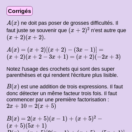
Corrigés
A
(
x
)
(
)
ne doit pas poser de grosses difficultés. Il
A
x
(
x
+
2
)
2
2
(
+
2
)
faut juste se souvenir que
n’est autre que
x
(
x
+
2
)
(
x
+
2
)
.
(
+
2
)
(
+
2
)
.
x
x
A
(
x
)
(
x
+
2
)
[
(
x
+
2
)
−
(
3
x
−
1
)
]
=
=
(
)
=
(
+
2
)
[
(
+
2
)
−
(
3
−
1
)
]
=
A
x
x
x
x
(
x
+
2
)
(
x
+
2
−
3
x
+
1
)
(
x
+
2
)
(
−
2
x
+
3
)
=
(
+
2
)
(
+
2
−
3
+
1
)
=
(
+
2
)
(
−
2
+
3
)
x
x
x
x
x
Notez l'usage des crochets qui sont des super
parenthèses et qui rendent l'écriture plus lisible.
B
(
x
)
(
)
est une addition de trois expressions. Il faut
B
x
donc détecter un même facteur trois fois. Il faut
commencer par une première factorisation :
2
x
+
10
=
2
(
x
+
5
)
2
+
10
=
2
(
+
5
)
x
x
(
x
+
5
)
2
B
(
x
)
2
(
x
+
5
)
(
x
−
1
)
+
−
2
=
(
)
=
2
(
+
5
)
(
−
1
)
+
(
+
5
)
−
B
x
x
x
x
(
x
+
5
)
(
5
x
+
1
)
(
+
5
)
(
5
+
1
)
x
x
B
(
x
)
(
x
+
5
)
[
2
(
x
−
1
)
(
x
+
5
)
(
5
x
+
1
)
]
+