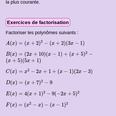
la plus courante.
Exercices de factorisation
Factoriser les polynômes suivants :
A
(
x
)
=
(
x
+
2
)
2
−
(
x
+
2
)
(
3
x
−
1
)
2
(
)
=
(
+
2
)
−
(
+
2
)
(
3
−
1
)
A
x
x
x
x
(
x
+
5
)
2
B
(
x
)
=
(
2
x
+
10
)
(
x
−
1
)
+
−
2
(
)
=
(
2
+
10
)
(
−
1
)
+
(
+
5
)
−
B
x
x
x
x
(
x
+
5
)
(
5
x
+
1
)
(
+
5
)
(
5
+
1
)
x
x
C
(
x
)
=
x
2
−
2
x
+
1
+
(
x
−
1
)
(
2
x
−
3
)
2
(
)
=
−
2
+
1
+
(
−
1
)
(
2
−
3
)
C
x
x
x
x
x
D
(
x
)
=
(
x
+
7
)
2
−
9
2
(
)
=
(
+
7
)
−
9
D
x
x
E
(
x
)
=
4
(
x
+
1
)
2
−
9
(
−
2
x
+
5
)
2
2
2
(
)
=
4
(
+
1
)
−
9
(
−
2
+
5
)
E
x
x
x
F
(
x
)
=
(
x
2
−
x
)
−
(
x
−
1
)
2
2
2
(
)
=
(
−
)
−
(
−
1
)
F
x
x
x
x