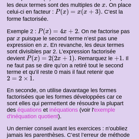
x
.
.
les deux termes sont des multiples de
On place
x
P
(
x
)
=
x
(
x
+
3
)
.
(
)
=
(
+
3
)
.
celui-ci en facteur :
C’est la
P
x
x
x
forme factorisée.
P
(
x
)
=
4
x
+
2.
(
)
=
4
+
2.
Exemple 2 :
On ne factorise pas
P
x
x
x
par
puisque le second terme n’est pas une
x
x
.
.
expression en
En revanche, les deux termes
x
sont divisibles par 2. L’expression factorisée
P
(
x
)
=
2
(
2
x
+
1
)
.
+
1.
(
)
=
2
(
2
+
1
)
.
+
1.
devient
Remarquez le
Il
P
x
x
ne faut pas se dire qu’on a retiré tout le second
terme et qu’il reste 0 mais il faut retenir que
2
=
2
×
1.
2
=
2
×
1.
En seconde, on utilise davantage les formes
factorisées que les formes développées car ce
sont elles qui permettent de résoudre la plupart
des
équations
et
inéquations
(voir l'
exemple
d'inéquation quotient
).
Un dernier conseil avant les exercices : n’oubliez
jamais les parenthèses. C’est l’erreur de méthode