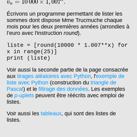
=
10
000
×
1
,
007
.
v
n
Écrivons un programme permettant de lister les
sommes dont dispose Mme Trucmuche chaque
mois pour les deux premières années (arrondies à
l’euro avec l'instruction
round
).
liste = [round(10000 * 1.007**x) for
x in range(25)]
print (liste)
Voir aussi la seconde partie de la page consacrée
aux
tirages aléatoires avec Python
, l'
exemple de
liste avec Python
(construction du
triangle de
Pascal
) et le
filtrage des données
. Les exemples
de
p
-uplets
peuvent être réécrits avec emploi de
listes.
Voir aussi les
tableaux
, qui sont des listes de
listes.