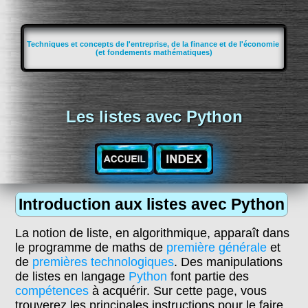
Techniques et concepts de l'entreprise, de la finance et de l'économie
(et fondements mathématiques)
Les listes avec Python
Introduction aux listes avec Python
La notion de liste, en algorithmique, apparaît dans
le programme de maths de
première générale
et
de
premières technologiques
. Des manipulations
de listes en langage
Python
font partie des
compétences
à acquérir. Sur cette page, vous
trouverez les principales instructions pour le faire.