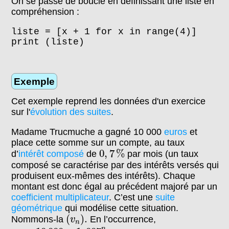
On se passe de boucle en définissant une liste en
compréhension :
liste = [x + 1 for x in range(4)]
print (liste)
Exemple
Cet exemple reprend les données d'un exercice
sur l'
évolution des suites
.
Madame Trucmuche a gagné 10 000
euros
et
place cette somme sur un compte, au taux
0
,
7
%
0
,
7
%
d’
intérêt composé
de
par mois (un taux
composé se caractérise par des intérêts versés qui
produisent eux-mêmes des intérêts). Chaque
montant est donc égal au précédent majoré par un
coefficient multiplicateur
. C’est une
suite
géométrique
qui modélise cette situation.
(
v
n
)
.
(
)
.
Nommons-la
En l’occurrence,
v
n
v
n
=
10
000
×
1
,
007
n
.
n