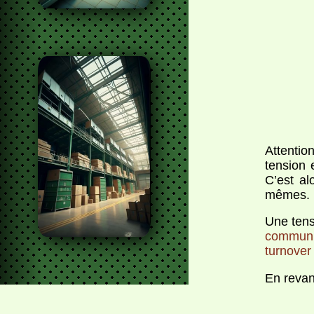
Attentio
tension 
C’est al
mêmes.
Une tens
communi
turnover
En revanc