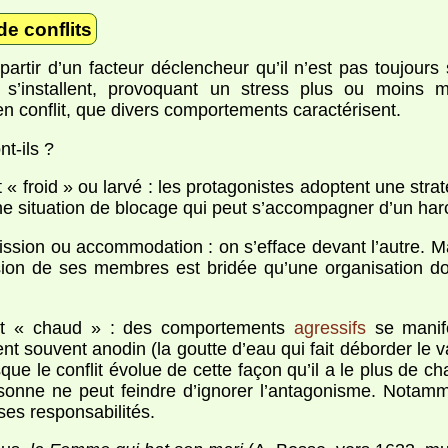
e conflits
partir d’un facteur déclencheur qu’il n’est pas toujours s
s s’installent, provoquant un stress plus ou moins 
en conflit, que divers comportements caractérisent.
t-ils ?
t « froid » ou larvé : les protagonistes adoptent une straté
ne situation de blocage qui peut s’accompagner d’un har
ssion ou accommodation : on s’efface devant l’autre. M
sion de ses membres est bridée qu’une organisation don
lit « chaud » : des comportements
agressifs
se manife
t souvent anodin (la goutte d’eau qui fait déborder le 
sque le conflit évolue de cette façon qu’il a le plus de c
sonne ne peut feindre d’ignorer l’antagonisme. Notam
ses responsabilités.