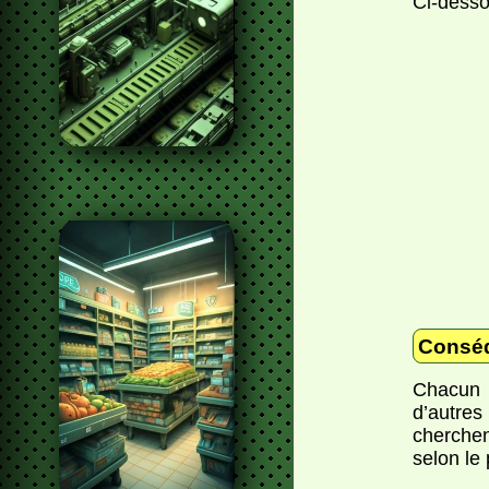
Ci-dess
Consé
Chacun r
d’autres
cherchen
selon le