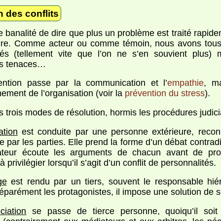
 des conflits
 banalité de dire que plus un problème est traité rapidem
dre. Comme acteur ou comme témoin, nous avons tous 
lés (tellement vite que l’on ne s’en souvient plus) 
s tenaces…
ention passe par la communication et l’
empathie
, m
nement de l’organisation (voir la
prévention du stress
).
 trois modes de résolution, hormis les procédures judici
ation
est conduite par une personne extérieure, reco
e par les parties. Elle prend la forme d’un débat contrad
ateur écoute les arguments de chacun avant de pr
à privilégier lorsqu’il s’agit d’un conflit de personnalités.
ge
est rendu par un tiers, souvent le responsable hiér
éparément les protagonistes, il impose une solution de sor
ciation
se passe de tierce personne, quoiqu’il soit 