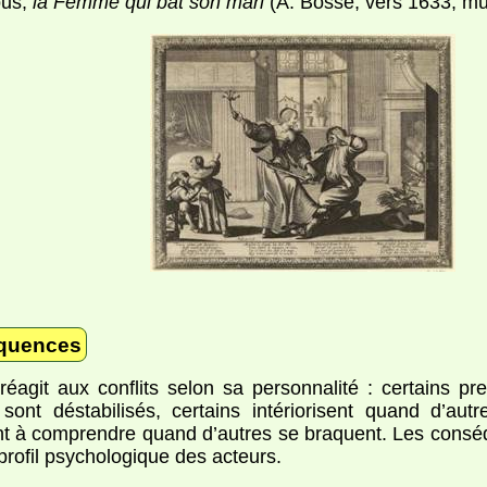
ous,
la Femme qui bat son mari
(A. Bosse, vers 1633, mu
quences
éagit aux conflits selon sa personnalité : certains p
 sont déstabilisés, certains intériorisent quand d’autr
t à comprendre quand d’autres se braquent. Les consé
 profil psychologique des acteurs.