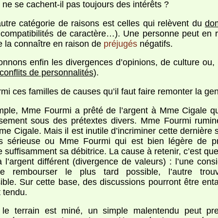
 ne se cachent-il pas toujours des intérêts ?
utre catégorie de raisons est celles qui relèvent du
dom
incompatibilités de caractère…). Une personne peut en r
la connaître en raison de
préjugés
négatifs.
onnons enfin les divergences d’opinions, de culture ou,
conflits de personnalités
).
rmi ces familles de causes qu’il faut faire remonter la ge
ple, Mme Fourmi a prêté de l’argent à Mme Cigale qui
sement sous des prétextes divers. Mme Fourmi rumine
e Cigale. Mais il est inutile d’incriminer cette dernière 
as sérieuse ou Mme Fourmi qui est bien légère de pr
e suffisamment sa débitrice. La cause à retenir, c’est q
à l’argent différent (divergence de valeurs) : l’une con
e rembourser le plus tard possible, l’autre tro
ible. Sur cette base, des discussions pourront être e
t tendu.
 le terrain est miné, un simple malentendu peut pre