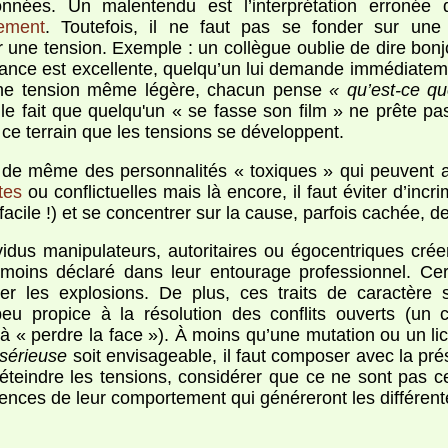
onnées. Un malentendu est l’interprétation erronée 
ement
. Toutefois, il ne faut pas se fonder sur une
r une tension. Exemple : un collègue oublie de dire bonjo
iance est excellente, quelqu’un lui demande immédiatement
une tension même légère, chacun pense
« qu’est-ce que
 le fait que quelqu'un « se fasse son film » ne prête 
 ce terrain que les tensions se développent.
t de même des personnalités « toxiques » qui peuvent 
tes
ou conflictuelles mais là encore, il faut éviter d’inc
facile !) et se concentrer sur la cause, parfois cachée, de
vidus manipulateurs, autoritaires ou égocentriques cré
 moins déclaré dans leur entourage professionnel. C
er les explosions. De plus, ces traits de caractère
 peu propice à la résolution des conflits ouverts (un
 à « perdre la face »). À moins qu’une mutation ou un l
 sérieuse
soit envisageable, il faut composer avec la pr
 éteindre les tensions, considérer que ce ne sont pas 
nces de leur comportement qui généreront les différent