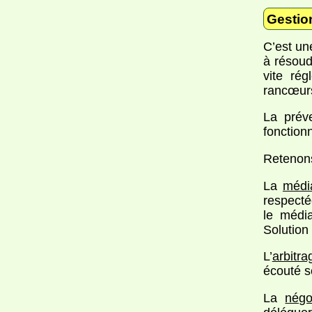
Gestion
C’est une
à résou
vite rég
rancœur
La prév
fonction
Retenons
La
médi
respecté
le médi
Solution 
L’
arbitra
écouté s
La
négo