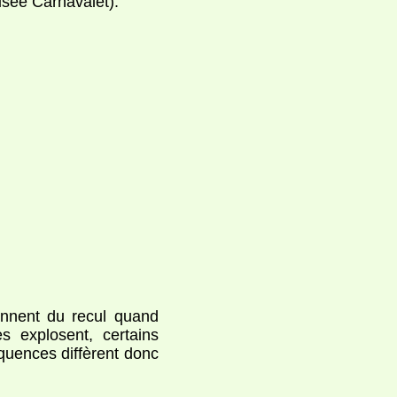
sée Carnavalet).
rennent du recul quand
es explosent, certains
quences diffèrent donc