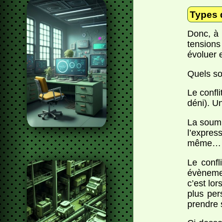
Types d
Donc, à 
tension
évoluer 
Quels son
Le confli
déni). U
La soumi
l’expres
même…
Le conf
évènemen
c’est lor
plus per
prendre 