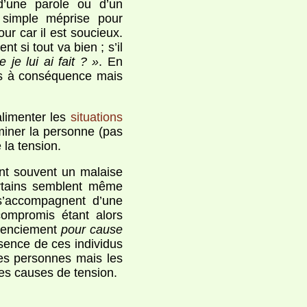
d’une parole ou d’un
 simple méprise pour
ur car il est soucieux.
 si tout va bien ; s’il
 je lui ai fait ? »
. En
pas à conséquence mais
alimenter les
situations
riminer la personne (pas
 la tension.
ent souvent un malaise
ertains semblent même
 s’accompagnent d’une
 compromis étant alors
icenciement
pour cause
ésence de ces individus
ces personnes mais les
es causes de tension.