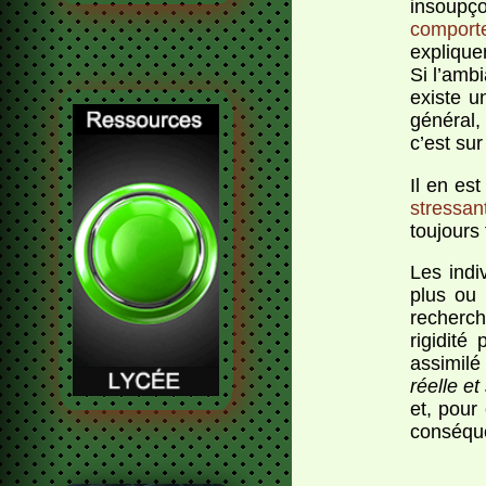
insoupç
comport
explique
Si l’amb
existe 
général,
c’est sur
Il en es
stressan
toujours 
Les indi
plus ou
recherch
rigidité
assimilé
réelle et
et, pour
conséque