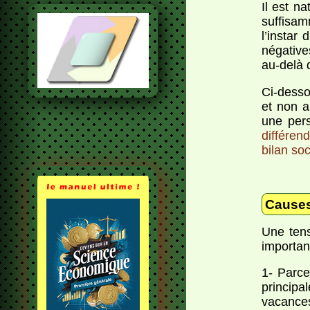
Il est n
suffisam
l’instar
négative
au-delà 
Ci-desso
et non 
une pers
différend
bilan soc
Causes
Une tens
importan
1- Parce
principa
vacance