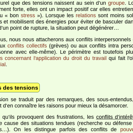
aturel que des tensions naissent au sein d’un
groupe
. L
ment forte, elles ont un impact positif car elles entreti
 du « bon
stress
»). Lorsque les
relations
sont moins sol
s et mobilisent des énergies pour éviter de basculer dans
d’un point de rupture, la situation peut dégénérer…
us, nous nous attacherons aux conflits interpersonnel
aux
conflits collectifs
(grèves) ou aux conflits intra pers
onne avec elle-même). Le périmètre est toutefois plu
s concernant l'application du droit du travail
qui fait l'
ial
.
 des tensions
ion se traduit par des remarques, des sous-entendus,
t d’en connaître les raisons pour mieux la désamorcer.
 qu’ils provoquent des frustrations, les
conflits d’intérê
le cause des situations tendues (recherche ou défense d
s…). On les distingue parfois des conflits de
pouvo