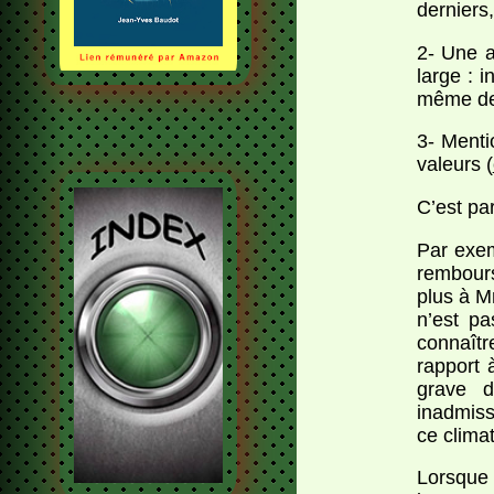
derniers,
2- Une a
large : 
même de 
3- Menti
valeurs (
C’est pa
Par exem
rembour
plus à Mm
n’est p
connaîtr
rapport 
grave d
inadmiss
ce clima
Lorsque