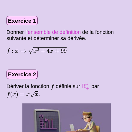
Exercice 1
Donner l’
ensemble de définition
de la fonction
suivante et déterminer sa dérivée.
f
:
x
↦
x
2
+
4
x
+
99
√
2
:
↦
+
4
+
99
f
x
x
x
Exercice 2
R
+
∗
f
∗
R
Dériver la fonction
définie sur
par
f
+
f
(
x
)
=
x
x
.
(
)
=
.
√
f
x
x
x