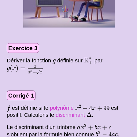
Exercice 3
R
+
∗
∗
g
R
Dériver la fonction
définie sur
par
g
+
g
(
x
)
=
x
x
2
+
x
x
(
)
=
g
x
√
2
+
x
x
Corrigé 1
x
2
+
4
x
+
99
f
2
+
4
+
99
est définie si le
polynôme
est
f
x
x
Δ
.
Δ
.
positif. Calculons le
discriminant
a
x
2
+
b
x
+
c
2
+
+
Le discriminant d’un trinôme
a
x
b
x
c
b
2
−
4
a
c
.
2
−
4
.
s’obtient par la formule bien connue
b
a
c