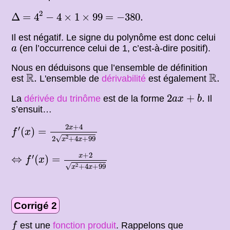
=
4
2
−
4
×
1
×
99
Δ
=
−
380.
2
Δ
=
4
−
4
×
1
×
99
=
−
380.
Il est négatif. Le signe du polynôme est donc celui
a
(en l’occurrence celui de 1, c’est-à-dire positif).
a
Nous en déduisons que l’ensemble de définition
R
.
R
.
R
R
.
.
est
L'ensemble de
dérivabilité
est également
2
a
x
+
b
.
2
+
.
La
dérivée du trinôme
est de la forme
Il
a
x
b
s’ensuit…
f
′
(
x
)
=
2
x
+
4
2
x
2
+
4
x
+
99
2
+
4
x
′
(
)
=
f
x
√
2
2
+
4
+
99
x
x
⇔
f
′
(
x
)
=
x
+
2
x
2
+
4
x
+
99
+
2
x
′
⇔
(
)
=
f
x
√
2
+
4
+
99
x
x
Corrigé 2
f
est une
fonction produit
. Rappelons que
f