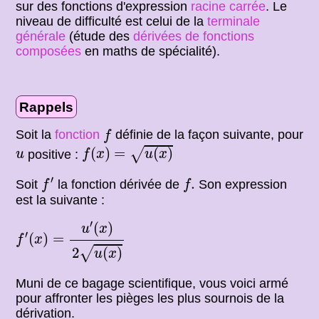
sur des fonctions d'expression
racine carrée
. Le
niveau de difficulté est celui de la
terminale
générale
(étude des
dérivées de fonctions
composées
en maths de spécialité).
Rappels
f
Soit la
fonction
définie de la façon suivante, pour
f
f
(
x
)
=
u
(
x
)
u
(
)
=
(
)
√
positive :
u
f
x
u
x
f
′
f
.
′
.
Soit
la fonction dérivée de
Son expression
f
f
est la suivante :
f
′
(
x
)
=
u
′
(
x
)
2
u
(
x
)
′
(
)
u
x
′
(
)
=
f
x
2
(
)
√
u
x
Muni de ce bagage scientifique, vous voici armé
pour affronter les pièges les plus sournois de la
dérivation.