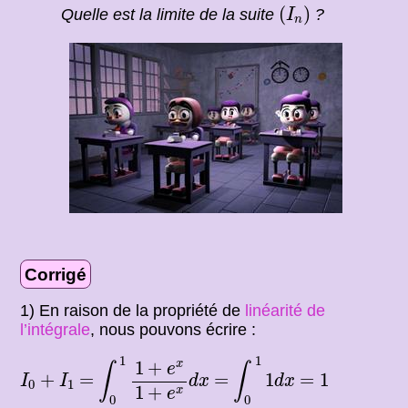
(
I
n
)
(
)
Quelle est la limite de la suite
?
I
n
Corrigé
1) En raison de la propriété de
linéarité de
l’intégrale
, nous pouvons écrire :
∫
0
1
1
+
e
x
1
+
e
x
d
x
∫
0
1
1
d
x
1
1
1
+
x
e
∫
∫
I
0
+
I
1
=
1
=
=
+
=
=
1
=
1
I
I
d
x
d
x
0
1
1
+
x
e
0
0