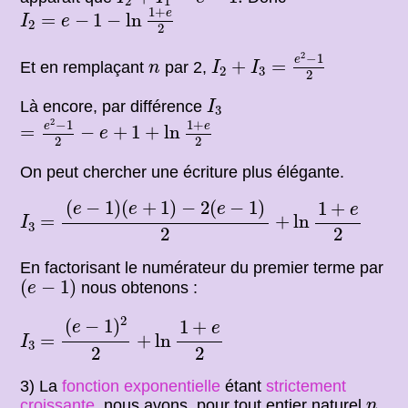
2
1
I
2
=
e
−
1
−
ln
1
+
e
2
1
+
e
=
−
1
−
ln
I
e
2
2
I
2
+
I
3
=
e
2
−
1
2
2
−
1
n
e
+
=
Et en remplaçant
par 2,
n
I
I
2
3
2
I
3
Là encore, par différence
I
3
=
e
2
−
1
2
−
e
+
1
+
ln
1
+
e
2
2
1
+
−
1
e
e
=
−
+
1
+
ln
e
2
2
On peut chercher une écriture plus élégante.
(
e
−
1
)
(
e
+
1
)
−
2
(
e
−
1
)
2
+
ln
1
+
e
2
(
−
1
)
(
+
1
)
−
2
(
−
1
)
1
+
e
e
e
e
I
3
=
=
+
ln
I
3
2
2
En factorisant le numérateur du premier terme par
(
e
−
1
)
(
−
1
)
nous obtenons :
e
(
e
−
1
)
2
2
+
ln
1
+
e
2
2
(
−
1
)
1
+
e
e
I
3
=
=
+
ln
I
3
2
2
3) La
fonction exponentielle
étant
strictement
n
croissante
, nous avons, pour tout entier naturel
n