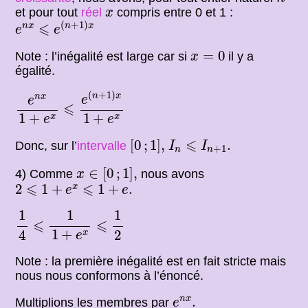
x
et pour tout
réel
compris entre 0 et 1 :
x
e
n
x
⩽
e
(
n
+
1
)
x
⩽
(
+
1
)
n
x
n
x
e
e
x
=
0
=
0
Note : l’inégalité est large car si
il y a
x
égalité.
e
n
x
1
+
e
x
⩽
e
(
n
+
1
)
x
1
+
e
x
(
+
1
)
n
x
n
x
e
e
⩽
1
+
1
+
x
x
e
e
[
0
;
1
]
,
I
n
⩽
I
n
+
1
.
⩽
[
0
;
1
]
,
.
Donc, sur l’
intervalle
I
I
+
1
n
n
x
∈
[
0
;
1
]
,
∈
[
0
;
1
]
,
4) Comme
nous avons
x
2
⩽
1
+
e
x
⩽
1
+
e
.
⩽
⩽
2
1
+
1
+
.
x
e
e
1
4
⩽
1
1
+
e
x
⩽
1
2
1
1
1
⩽
⩽
1
+
4
2
x
e
Note : la première inégalité est en fait stricte mais
nous nous conformons à l’énoncé.
e
n
x
.
.
n
x
Multiplions les membres par
e