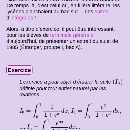
Ce temps-là, c’est celui où, en filière littéraire, les
lycéens planchaient au bac sur… des
suites
d’
intégrales
!
Alors, à titre d’exercice, il peut être intéressant,
pour les élèves de
terminale générale
d’aujourd’hui, de présenter un extrait du sujet de
1985 (Étranger, groupe I, bac A).
Exercice
(
I
n
)
(
)
L’exercice a pour objet d’étudier la suite
I
n
définie pour tout entier naturel par les
relations
I
0
=
∫
0
1
1
1
+
e
x
d
x
,
I
1
=
∫
0
1
e
x
1
+
e
x
d
x
,
1
1
1
x
e
∫
∫
=
,
=
,
I
d
x
I
d
x
0
1
1
+
1
+
x
x
e
e
0
0
I
n
=
∫
0
1
e
n
x
1
+
e
x
d
x
1
n
x
e
∫
=
...,
...
I
d
x
n
x