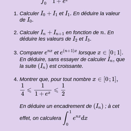
1
+
e
0
I
0
+
I
1
I
1
.
+
.
Calculer
et
En déduire la valeur
I
I
I
0
1
1
I
0
.
.
de
I
0
I
n
+
I
n
+
1
n
.
+
.
Calculer
en fonction de
En
I
I
n
+
1
n
n
I
2
I
3
.
.
déduire les valeurs de
et
I
I
2
3
e
(
n
+
1
)
x
x
∈
[
0
;
1
]
.
e
n
x
(
+
1
)
∈
[
0
;
1
]
.
n
x
n
x
Comparer
et
lorsque
e
e
x
I
n
,
,
En déduire, sans essayer de calculer
que
I
n
(
I
n
)
(
)
la suite
est croissante.
I
n
x
∈
[
0
;
1
]
,
∈
[
0
;
1
]
,
Montrer que, pour tout nombre
x
1
4
⩽
1
1
+
e
x
⩽
1
2
1
1
1
⩽
⩽
1
+
4
2
x
e
(
I
n
)
(
)
En déduire un encadrement de
; à cet
I
n
∫
0
1
e
n
x
d
x
1
∫
n
x
effet, on calculera
e
d
x
0