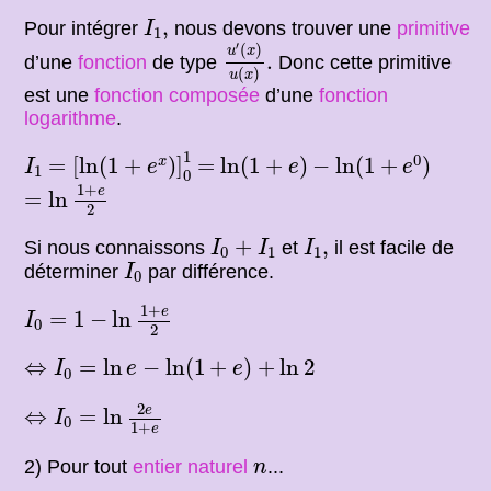
I
1
,
,
Pour intégrer
nous devons trouver une
primitive
I
1
u
′
(
x
)
u
(
x
)
.
′
(
)
u
x
.
d’une
fonction
de type
Donc cette primitive
(
)
u
x
est une
fonction composée
d’une
fonction
logarithme
.
=
[
ln
(
1
+
e
x
)
]
0
1
=
ln
(
1
+
e
)
−
ln
(
1
+
e
0
)
I
1
1
0
=
[
ln
(
1
+
)
]
=
ln
(
1
+
)
−
ln
(
1
+
)
x
I
e
e
e
1
0
=
ln
1
+
e
2
1
+
e
=
ln
2
I
0
+
I
1
I
1
,
+
,
Si nous connaissons
et
il est facile de
I
I
I
0
1
1
I
0
déterminer
par différence.
I
0
I
0
=
1
−
ln
1
+
e
2
1
+
e
=
1
−
ln
I
0
2
⇔
I
0
=
ln
e
−
ln
(
1
+
e
)
+
ln
2
⇔
=
ln
−
ln
(
1
+
)
+
ln
2
I
e
e
0
⇔
I
0
=
ln
2
e
1
+
e
2
e
⇔
=
ln
I
0
1
+
e
n
2) Pour tout
entier naturel
...
n