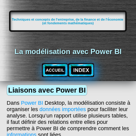
Techniques et concepts de l'entreprise, de la finance et de l'économie
(et fondements mathématiques)
La modélisation avec Power BI
Liaisons avec Power BI
Dans
Power BI
Desktop, la modélisation consiste à
organiser les
données importées
pour faciliter leur
analyse. Lorsqu’un rapport utilise plusieurs tables,
il faut définir des relations entre elles pour
permettre à Power BI de comprendre comment les
informations
sont liées.