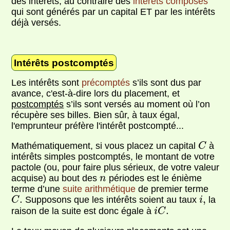
des intérêts, au contraire des
intérêts composés
qui sont générés par un capital ET par les intérêts
déjà versés.
Intérêts postcomptés
Les intérêts sont
précomptés
s’ils sont dus par
avance, c'est-à-dire lors du placement, et
postcomptés
s’ils sont versés au moment où l’on
récupère ses billes. Bien sûr, à taux égal,
l'emprunteur préfère l'intérêt postcompté...
C
Mathématiquement, si vous placez un capital
à
C
intérêts simples postcomptés, le montant de votre
pactole (ou, pour faire plus sérieux, de votre valeur
n
acquise) au bout des
périodes est le énième
n
terme d’une
suite arithmétique
de premier terme
C
.
i
,
.
,
Supposons que les intérêts soient au taux
la
C
i
i
C
.
.
raison de la suite est donc égale à
i
C