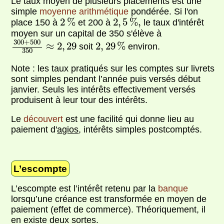
Le taux moyen de plusieurs placements est une
simple
moyenne arithmétique
pondérée. Si l'on
2
%
2
,
5
%
,
2
%
2
,
5
%
,
place 150 à
et 200 à
le taux d'intérêt
moyen sur un capital de 350 s'élève à
300
+
500
350
≈
2
,
29
2
,
29
%
300
+
500
≈
2
,
29
2
,
29
%
soit
environ.
350
Note : les taux pratiqués sur les comptes sur livrets
sont simples pendant l’année puis versés début
janvier. Seuls les intérêts effectivement versés
produisent à leur tour des intérêts.
Le
découvert
est une facilité qui donne lieu au
paiement d'
agios
, intérêts simples postcomptés.
L’escompte
L’escompte est l’intérêt retenu par la
banque
lorsqu’une créance est transformée en moyen de
paiement (effet de commerce). Théoriquement, il
en existe deux sortes.