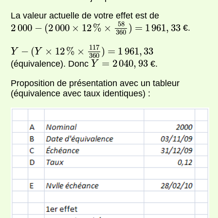
La valeur actuelle de votre effet est de
2
000
−
(
2
000
×
12
%
×
58
360
)
1
961
,
33
58
=
2
000
−
(
2
000
×
12
%
×
)
=
1
961
,
33
€.
360
Y
−
(
Y
×
12
%
×
117
360
)
1
961
,
33
117
=
−
(
×
12
%
×
)
=
1
961
,
33
Y
Y
360
Y
=
2
040
,
93
=
2
040
,
93
(équivalence). Donc
€.
Y
Proposition de présentation avec un tableur
(équivalence avec taux identiques) :