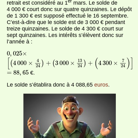
er
retrait est considéré au 1
mars. Le solde de
4 000 € court donc sur quatre quinzaines. Le dépôt
de 1 300 € est supposé effectué le 16 septembre.
C’est-à-dire que le solde est de 3 000 € pendant
treize quinzaines. Le solde de 4 300 € court sur
sept quinzaines. Les intérêts s’élèvent donc sur
l’année à :
0
,
025
×
0
,
025
×
[
(
4
000
×
4
24
)
+
(
3
000
×
13
24
)
+
(
4
300
×
7
24
)
]
[
(
)
]
7
13
4
4
000
×
+
3
000
×
+
4
300
×
(
)
(
)
24
24
24
88
,
65
=
=
88
,
65
€.
Le solde s’établira donc à 4 088,65
euros
.