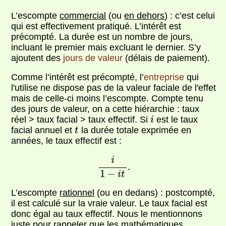
L’escompte
commercial
(ou
en dehors
) : c’est celui
qui est effectivement pratiqué. L’intérêt est
précompté. La durée est un nombre de jours,
incluant le premier mais excluant le dernier. S’y
ajoutent des
jours de valeur
(délais de paiement).
Comme l’intérêt est précompté, l’
entreprise
qui
l'utilise ne dispose pas de la valeur faciale de l'effet
mais de celle-ci moins l’escompte. Compte tenu
des jours de valeur, on a cette hiérarchie : taux
i
réel > taux facial > taux effectif. Si
est le taux
i
t
facial annuel et
la durée totale exprimée en
t
années, le taux effectif est :
i
1
−
i
t
.
i
.
1
−
i
t
L’escompte
rationnel
(ou en dedans) : postcompté,
il est calculé sur la vraie valeur. Le taux facial est
donc égal au taux effectif. Nous le mentionnons
juste pour rappeler que les mathématiques