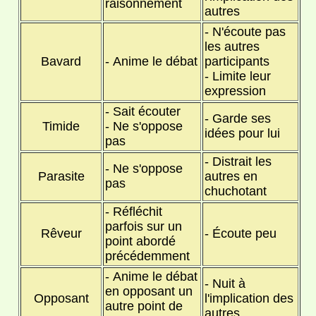
raisonnement
autres
- N'écoute pas
les autres
Bavard
- Anime le débat
participants
- Limite leur
expression
- Sait écouter
- Garde ses
Timide
- Ne s'oppose
idées pour lui
pas
- Distrait les
- Ne s'oppose
Parasite
autres en
pas
chuchotant
- Réfléchit
parfois sur un
Rêveur
- Écoute peu
point abordé
précédemment
- Anime le débat
- Nuit à
en opposant un
Opposant
l'implication des
autre point de
autres