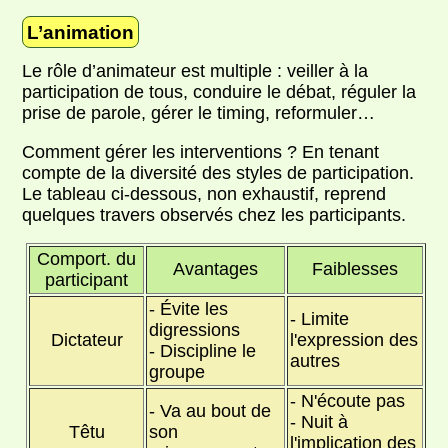
L’animation
Le rôle d’animateur est multiple : veiller à la
participation de tous, conduire le débat, réguler la
prise de parole, gérer le timing, reformuler…
Comment gérer les interventions ? En tenant
compte de la diversité des styles de participation.
Le tableau ci-dessous, non exhaustif, reprend
quelques travers observés chez les participants.
Comport. du
Avantages
Faiblesses
participant
- Évite les
- Limite
digressions
Dictateur
l'expression des
- Discipline le
autres
groupe
- N'écoute pas
- Va au bout de
- Nuit à
Têtu
son
l'implication des