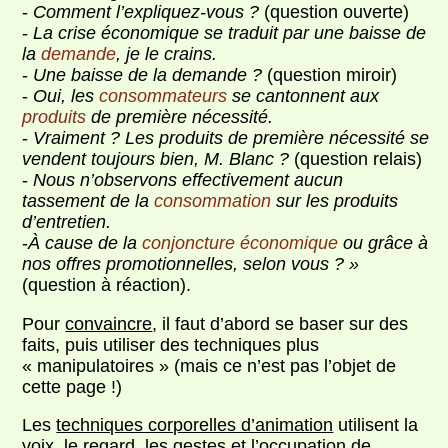
-
Comment l’expliquez-vous ?
(question ouverte)
-
La crise économique se traduit par une baisse de
la
demande
, je le crains.
-
Une baisse de la demande ?
(question miroir)
-
Oui, les
consommateurs
se cantonnent aux
produits
de première nécessité.
-
Vraiment ? Les produits de première nécessité se
vendent toujours bien, M. Blanc ?
(question relais)
-
Nous n’observons effectivement aucun
tassement de la
consommation
sur les produits
d’entretien.
-
À cause de la
conjoncture économique
ou grâce à
nos offres promotionnelles, selon vous ? »
(question à réaction).
Pour
convaincre
, il faut d’abord se baser sur des
faits, puis utiliser des techniques plus
« manipulatoires » (mais ce n’est pas l’objet de
cette page !)
Les
techniques corporelles d’animation
utilisent la
voix, le regard, les gestes et l’occupation de