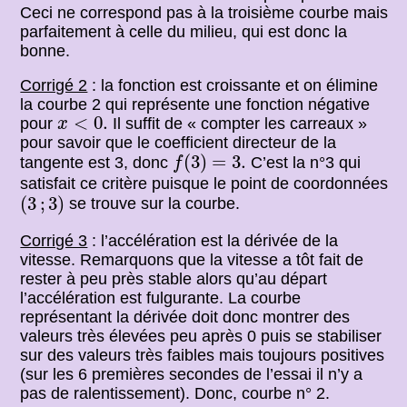
Ceci ne correspond pas à la troisième courbe mais
parfaitement à celle du milieu, qui est donc la
bonne.
Corrigé 2
: la fonction est croissante et on élimine
la courbe 2 qui représente une fonction négative
x
<
0.
<
0.
pour
Il suffit de « compter les carreaux »
x
pour savoir que le coefficient directeur de la
f
(
3
)
=
3.
(
3
)
=
3.
tangente est 3, donc
C’est la n°3 qui
f
satisfait ce critère puisque le point de coordonnées
(
3
;
3
)
(
3
;
3
)
se trouve sur la courbe.
Corrigé 3
: l’accélération est la dérivée de la
vitesse. Remarquons que la vitesse a tôt fait de
rester à peu près stable alors qu’au départ
l’accélération est fulgurante. La courbe
représentant la dérivée doit donc montrer des
valeurs très élevées peu après 0 puis se stabiliser
sur des valeurs très faibles mais toujours positives
(sur les 6 premières secondes de l’essai il n’y a
pas de ralentissement). Donc, courbe n° 2.