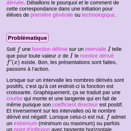
dérivée
. Détaillons le pourquoi et le comment de
cette correspondance dans une initiation pour
élèves de
première générale
ou
technologique
.
Problématique
f
I
Soit
une
fonction
définie
sur un
intervalle
telle
f
I
I
x
que pour toute valeur
de
le
nombre dérivé
x
I
f
′
(
x
)
′
(
)
existe. Bon, les présentations sont faites,
f
x
passons à l’action.
Lorsque sur un intervalle les nombres dérivés sont
positifs, c’est qu’à cet endroit-ci la fonction est
croissante. Graphiquement, ça se traduit par une
courbe
qui monte et une tangente qui en fait de
même puisque son
coefficient directeur
est positif.
Et inversement sur les intervalles où le nombre
f
dérivé est négatif. Lorsque celui-ci est nul,
admet
f
un
extremum
(minimum ou maximum) ou parfois
un
point d’inflexion
avec tangente horizontale.