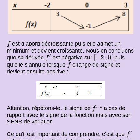
f
est d’abord décroissante puis elle admet un
f
minimum et devient croissante. Nous en concluons
[
−
2
;
0
[
f
′
′
[
−
2
;
0
[
que sa dérivée
est négative sur
puis
f
f
qu’elle s’annule lorsque
change de signe et
f
devient ensuite positive :
f
′
′
Attention, répétons-le, le signe de
n’a pas de
f
rapport avec le signe de la fonction mais avec son
SENS de variation.
f
′
′
Ce qu’il est important de comprendre, c’est que
f