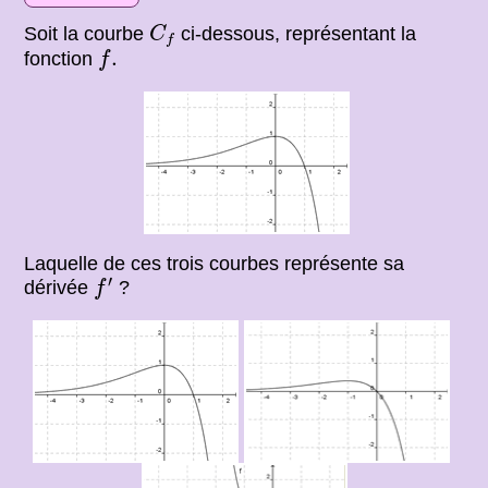
C
f
Soit la courbe
ci-dessous, représentant la
C
f
f
.
.
fonction
f
Laquelle de ces trois courbes représente sa
f
′
′
dérivée
?
f