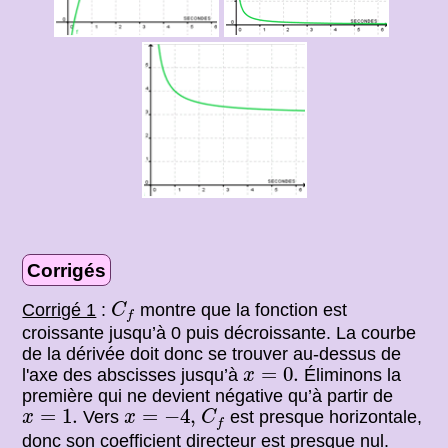
Corrigés
C
f
Corrigé 1
:
montre que la fonction est
C
f
croissante jusqu’à 0 puis décroissante. La courbe
de la dérivée doit donc se trouver au-dessus de
x
=
0.
=
0.
l'axe des abscisses jusqu’à
Éliminons la
x
première qui ne devient négative qu’à partir de
C
f
x
=
1.
x
=
−
4
,
=
1.
=
−
4
,
Vers
est presque horizontale,
x
x
C
f
donc son coefficient directeur est presque nul.