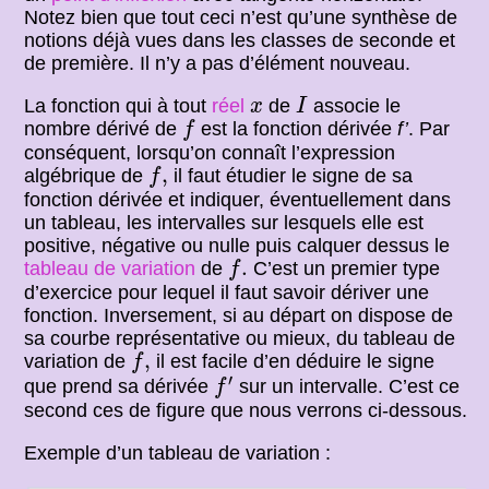
Notez bien que tout ceci n’est qu’une synthèse de
notions déjà vues dans les classes de seconde et
de première. Il n’y a pas d’élément nouveau.
I
x
La fonction qui à tout
réel
de
associe le
x
I
f
nombre dérivé de
est la fonction dérivée
f’
. Par
f
conséquent, lorsqu’on connaît l’expression
f
,
,
algébrique de
il faut étudier le signe de sa
f
fonction dérivée et indiquer, éventuellement dans
un tableau, les intervalles sur lesquels elle est
positive, négative ou nulle puis calquer dessus le
f
.
.
tableau de variation
de
C’est un premier type
f
d’exercice pour lequel il faut savoir dériver une
fonction. Inversement, si au départ on dispose de
sa courbe représentative ou mieux, du tableau de
f
,
,
variation de
il est facile d’en déduire le signe
f
f
′
′
que prend sa dérivée
sur un intervalle. C’est ce
f
second ces de figure que nous verrons ci-dessous.
Exemple d’un tableau de variation :