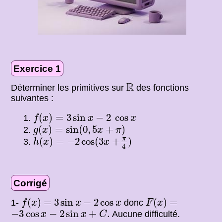
Exercice 1
R
R
Déterminer les primitives sur
des fonctions
suivantes :
f
(
x
)
=
3
sin
x
−
2
cos
x
(
)
=
3
sin
−
2
cos
f
x
x
x
g
(
x
)
=
sin
(
0
,
5
x
+
π
)
(
)
=
sin
(
0
,
5
+
)
g
x
x
π
h
(
x
)
=
−
2
cos
(
3
x
+
π
4
)
π
(
)
=
−
2
cos
(
3
+
)
h
x
x
4
Corrigé
f
(
x
)
F
(
x
)
3
sin
x
−
2
cos
x
=
=
(
)
=
3
sin
−
2
cos
(
)
=
1-
donc
f
x
x
x
F
x
−
3
cos
x
−
2
sin
x
+
C
.
−
3
cos
−
2
sin
+
.
Aucune difficulté.
x
x
C