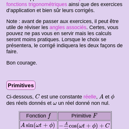
fonctions trigonométriques
ainsi que des exercices
d’application et bien sûr leurs corrigés.
Note : avant de passer aux exercices, il peut être
utile de réviser les
angles associés
. Certes, vous
pouvez ne pas vous en servir mais les calculs
seront moins pratiques. Lorsque le choix se
présentera, le corrigé indiquera les deux façons de
faire.
Bon courage.
Primitives
C
A
ϕ
Ci-dessous,
est une constante
réelle
,
et
C
A
ϕ
ω
des réels donnés et
un réel donné non nul.
ω
f
F
Fonction
Primitive
f
F
−
A
ω
cos
(
ω
t
+
ϕ
)
+
C
A
sin
(
ω
t
+
ϕ
)
sin
(
+
)
A
−
cos
(
+
)
+
A
ω
t
ϕ
ω
t
ϕ
C
ω