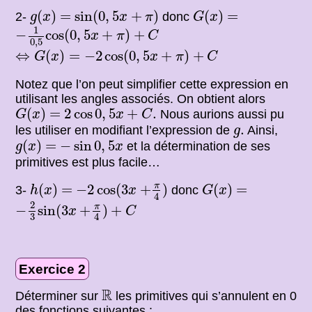
g
(
x
)
sin
(
0
,
5
x
+
π
)
G
(
x
)
=
=
(
)
=
sin
(
0
,
5
+
)
(
)
=
2-
donc
g
x
x
π
G
x
−
1
0
,
5
cos
(
0
,
5
x
+
π
)
+
C
1
−
cos
(
0
,
5
+
)
+
x
π
C
0
,
5
⇔
G
(
x
)
=
−
2
cos
(
0
,
5
x
+
π
)
+
C
⇔
(
)
=
−
2
cos
(
0
,
5
+
)
+
G
x
x
π
C
Notez que l’on peut simplifier cette expression en
utilisant les angles associés. On obtient alors
G
(
x
)
2
cos
0
,
5
x
+
C
.
=
(
)
=
2
cos
0
,
5
+
.
Nous aurions aussi pu
G
x
x
C
g
.
.
les utiliser en modifiant l’expression de
Ainsi,
g
g
(
x
)
−
sin
0
,
5
x
=
(
)
=
−
sin
0
,
5
et la détermination de ses
g
x
x
primitives est plus facile…
h
(
x
)
−
2
cos
(
3
x
+
π
4
)
G
(
x
)
=
=
π
(
)
=
−
2
cos
(
3
+
)
(
)
=
3-
donc
h
x
x
G
x
4
−
2
3
sin
(
3
x
+
π
4
)
+
C
2
π
−
sin
(
3
+
)
+
x
C
3
4
Exercice 2
R
R
Déterminer sur
les primitives qui s’annulent en 0
des fonctions suivantes :