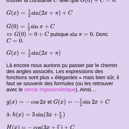
(
0
)
+
=
0.
trouver la constante
telle que
C
G
C
G
(
x
)
=
1
2
sin
(
2
x
+
π
)
+
C
1
(
)
=
sin
(
2
+
)
+
G
x
x
π
C
2
G
(
0
)
=
1
2
sin
π
+
C
1
(
0
)
=
sin
+
G
π
C
2
⇔
G
(
0
)
=
0
+
C
sin
π
=
0.
⇔
(
0
)
=
0
+
sin
=
0.
puisque
Donc
G
C
π
C
=
0.
=
0.
C
G
(
x
)
=
1
2
sin
(
2
x
+
π
)
1
(
)
=
sin
(
2
+
)
G
x
x
π
2
Là encore nous aurions pu passer par le chemin
des angles associés. Les expressions des
fonctions sont plus « élégantes » mais bien sûr, il
faut se souvenir des formules (ou les retrouver
avec le
cercle trigonométrique
). Ainsi…
G
(
x
)
=
−
1
2
sin
2
x
+
C
g
(
x
)
=
−
cos
2
x
1
(
)
=
−
cos
2
(
)
=
−
sin
2
+
et
g
x
x
G
x
x
C
2
h
(
x
)
=
3
sin
(
3
x
+
π
3
)
π
(
)
=
3
sin
(
3
+
)
3-
h
x
x
3
H
(
x
)
=
−
cos
(
3
x
+
π
3
)
+
C
π
(
)
=
−
cos
(
3
+
)
+
H
x
x
C