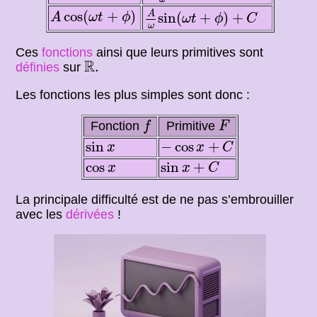
A
ω
sin
(
ω
t
+
ϕ
)
+
C
A
cos
(
ω
t
+
ϕ
)
cos
(
+
)
A
sin
(
+
)
+
A
ω
t
ϕ
ω
t
ϕ
C
ω
Ces
fonctions
ainsi que leurs primitives sont
R
.
R
.
définies
sur
Les fonctions les plus simples sont donc :
f
F
Fonction
Primitive
f
F
−
cos
x
+
C
sin
x
sin
−
cos
+
x
x
C
sin
x
+
C
cos
x
cos
sin
+
x
x
C
La principale difficulté est de ne pas s’embrouiller
avec les
dérivées
!