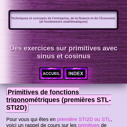
Techniques et concepts de l'entreprise, de la finance et de l'économie
(et fondements mathématiques)
Des exercices sur primitives avec
sinus et cosinus
Primitives de fonctions
trigonométriques (premières STL-
STI2D)
Pour vous qui êtes en
première STI2D ou STL
,
voici un rappel de cours sur les
primitives
de