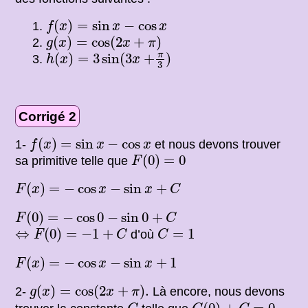
f
(
x
)
=
sin
x
−
cos
x
(
)
=
sin
−
cos
f
x
x
x
g
(
x
)
=
cos
(
2
x
+
π
)
(
)
=
cos
(
2
+
)
g
x
x
π
h
(
x
)
=
3
sin
(
3
x
+
π
3
)
π
(
)
=
3
sin
(
3
+
)
h
x
x
3
Corrigé 2
f
(
x
)
=
sin
x
−
cos
x
(
)
=
sin
−
cos
1-
et nous devons trouver
f
x
x
x
F
(
0
)
=
0
(
0
)
=
0
sa primitive telle que
F
F
(
x
)
=
−
cos
x
−
sin
x
+
C
(
)
=
−
cos
−
sin
+
F
x
x
x
C
F
(
0
)
=
−
cos
0
−
sin
0
+
C
(
0
)
=
−
cos
0
−
sin
0
+
F
C
⇔
F
(
0
)
=
−
1
+
C
C
=
1
⇔
(
0
)
=
−
1
+
=
1
d’où
F
C
C
F
(
x
)
=
−
cos
x
−
sin
x
+
1
(
)
=
−
cos
−
sin
+
1
F
x
x
x
g
(
x
)
=
cos
(
2
x
+
π
)
.
(
)
=
cos
(
2
+
)
.
2-
Là encore, nous devons
g
x
x
π
G
(
0
)
+
C
=
0.
C