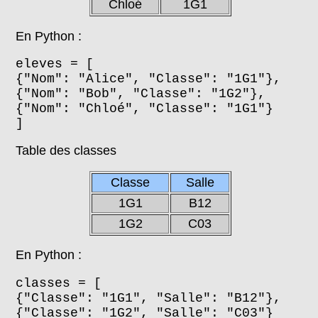
Chloé
1G1
En Python :
eleves = [
{"Nom": "Alice", "Classe": "1G1"},
{"Nom": "Bob", "Classe": "1G2"},
{"Nom": "Chloé", "Classe": "1G1"}
]
Table des classes
Classe
Salle
1G1
B12
1G2
C03
En Python :
classes = [
{"Classe": "1G1", "Salle": "B12"},
{"Classe": "1G2", "Salle": "C03"}