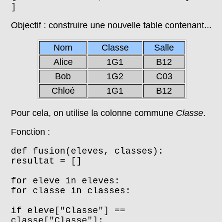
]
Objectif : construire une nouvelle table contenant...
Nom
Classe
Salle
Alice
1G1
B12
Bob
1G2
C03
Chloé
1G1
B12
Pour cela, on utilise la colonne commune
Classe
.
Fonction :
def fusion(eleves, classes):
resultat = []
for eleve in eleves:
for classe in classes:
if eleve["Classe"] ==
classe["Classe"]: