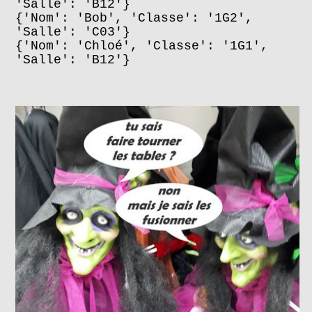
'Salle': 'B12'}
{'Nom': 'Bob', 'Classe': '1G2',
'Salle': 'C03'}
{'Nom': 'Chloé', 'Classe': '1G1',
'Salle': 'B12'}