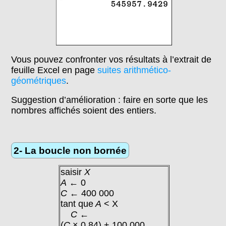
Vous pouvez confronter vos résultats à l’extrait de
feuille Excel en page
suites arithmético-
géométriques
.
Suggestion d’amélioration : faire en sorte que les
nombres affichés soient des entiers.
2- La boucle non bornée
saisir
X
A
← 0
C
← 400 000
tant que
A
< X
C
←
(
C
× 0,84) + 100 000