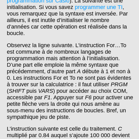
programmation sur Casio
). La suivante est une
initialisation. Si vous savez
programmer une TI
,
vous remarquez que la syntaxe est inversée. Par
ailleurs, il est inutile d’initialiser le nombre
d’années car cette opération est réalisée dans la
boucle.
Observez la ligne suivante. L’instruction For…To
est commune à de nombreux langages de
programmation mais attention à l’initialisation.
D’une part elle emploie la même syntaxe que
précédemment, d’autre part
A
débute à 1 et non à
0. Les instructions For et To ne sont pas évidentes
à trouver sur la calculatrice : il faut utiliser
PRGM
(
SHIFT
puis
VARS
) pour accéder au choix COM,
accessible par
F1
. Appuyer sur
F6
pour activer une
petite flèche vers la droite qui nous amène au
sous-menu des instructions de boucles. Bref, un
sympathique jeu de piste.
L’instruction suivante est celle du traitement.
C
multiplié par 0.84 auquel s’ajoute 100 000 devient