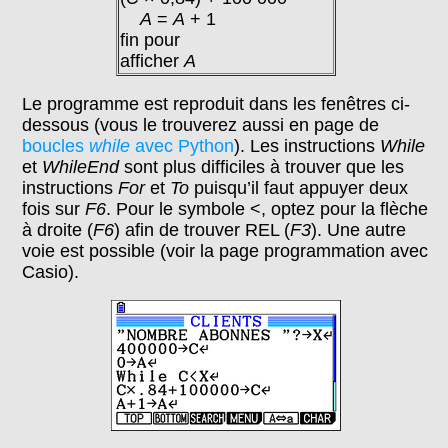
A
=
A
+ 1
fin pour
afficher
A
Le programme est reproduit dans les fenêtres ci-
dessous (vous le trouverez aussi en page de
boucles
while
avec Python
). Les instructions
While
et
WhileEnd
sont plus difficiles à trouver que les
instructions
For
et
To
puisqu’il faut appuyer deux
fois sur
F6
. Pour le symbole <, optez pour la flèche
à droite (
F6
) afin de trouver REL (
F3
). Une autre
voie est possible (voir la page programmation avec
Casio).