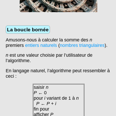
La boucle bornée
Amusons-nous à calculer la somme des
n
premiers
entiers naturels
(
nombres triangulaires
).
n
est une valeur choisie par l’utilisateur de
l’algorithme.
En langage naturel, l’algorithme peut ressembler à
ceci :
saisir
n
P
← 0
pour
i
variant de 1 à
n
P
←
P
+
i
fin pour
afficher
P