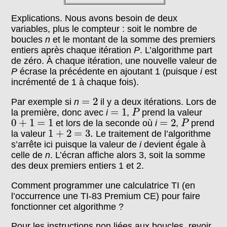
Explications. Nous avons besoin de deux
variables, plus le compteur : soit le nombre de
boucles
n
et le montant de la somme des premiers
entiers après chaque itération
P
. L’algorithme part
de zéro. À chaque itération, une nouvelle valeur de
P
écrase la précédente en ajoutant 1 (puisque
i
est
incrémenté de 1 à chaque fois).
=
2
=
2
Par exemple si
n
il y a deux itérations. Lors de
P
=
1
=
1
la première, donc avec
i
,
prend la valeur
P
P
0
+
1
=
1
=
2
0
+
1
=
1
=
2
et lors de la seconde où
i
,
prend
P
1
+
2
=
3.
1
+
2
=
3.
la valeur
Le traitement de l’algorithme
s’arrête ici puisque la valeur de
i
devient égale à
celle de
n
. L’écran affiche alors 3, soit la somme
des deux premiers entiers 1 et 2.
Comment programmer une calculatrice TI (en
l’occurrence une TI-83 Premium CE) pour faire
fonctionner cet algorithme ?
Pour les instructions non liées aux boucles, revoir