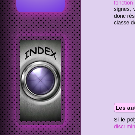
fonction
signes,
donc rés
classe 
Les au
Si le po
discrimi