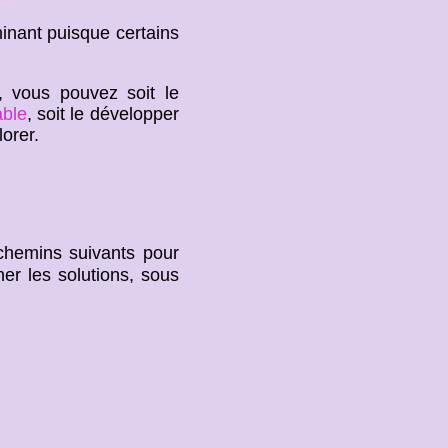
minant puisque certains
, vous pouvez soit le
able
, soit le développer
orer.
 chemins suivants pour
er les solutions, sous