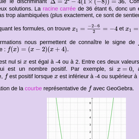
Δ
=
2
−
4
(
1
×
(
−
8
)
)
=
36.
ule le discriminant
Comm
eux solutions. La
racine carrée
de 36 étant 6, donc un en
as trop alambiquées (plus exactement, ce sont de sentier
x
1
=
−
2
−
6
2
=
−
4
x
1
=
−
2
−
6
=
=
−
4
=
quant les formules, on trouve
et
x
x
1
1
2
ormations nous permettent de connaître le signe de
f
(
x
)
=
(
x
−
2
)
(
x
+
4
)
.
(
)
=
(
−
2
)
(
+
4
)
.
e :
f
x
x
x
x
st nul si
est égal à -4 ou à 2. Entre ces deux valeurs,
x
x
=
0
,
=
0
,
i est un nombre positif. Par exemple, si
a
x
f
x
e,
est positif lorsque
est inférieur à -4 ou supérieur à 
f
x
f
ation de la
courbe
représentative de
avec GeoGebra.
f