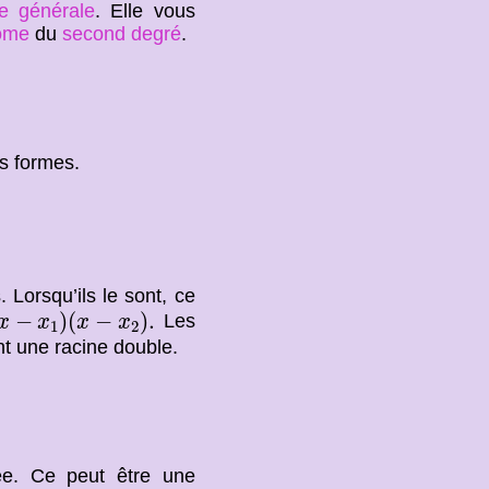
e générale
. Elle vous
ôme
du
second degré
.
s formes.
 Lorsqu’ils le sont, ce
x
−
x
1
)
(
x
−
x
2
)
.
−
)
(
−
)
.
Les
x
x
x
x
1
2
t une racine double.
ée. Ce peut être une