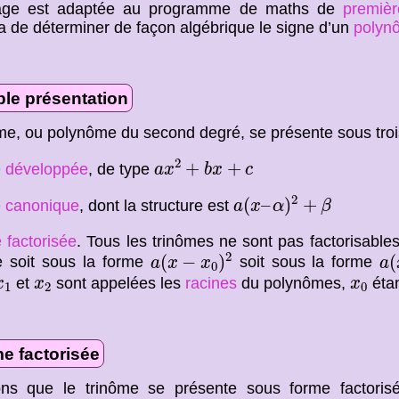
age est adaptée au programme de maths de
premièr
a de déterminer de façon algébrique le signe d’un
polyn
ple présentation
me, ou polynôme du second degré, se présente sous troi
a
x
2
+
b
x
+
c
2
+
+
 développée
, de type
a
x
b
x
c
a
(
x
–
α
)
2
+
β
2
(
–
)
+
 canonique
, dont la structure est
a
x
α
β
 factorisée
. Tous les trinômes ne sont pas factorisables.
a
(
x
−
x
0
)
2
a
(
2
(
−
)
(
e soit sous la forme
soit sous la forme
a
x
x
a
0
x
1
x
2
x
0
et
sont appelées les
racines
du polynômes,
étan
x
x
x
1
2
0
e factorisée
ns que le trinôme se présente sous forme factoris