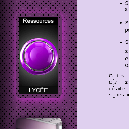
S
s
S
p
S
x
x
a
a
a
a
Certes,
a
(
x
−
x
1
(
−
a
x
x
détaille
signes n