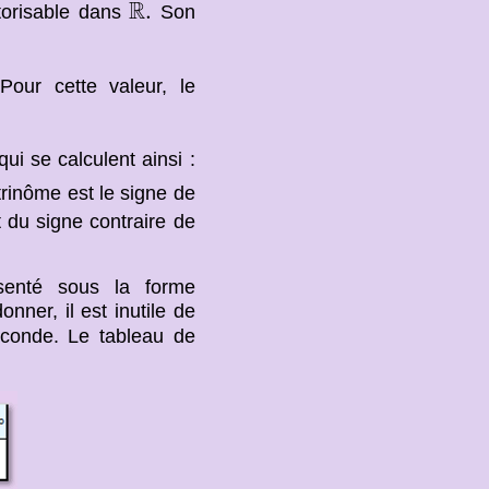
R
.
R
.
ctorisable dans
Son
our cette valeur, le
ui se calculent ainsi :
trinôme est le signe de
st du signe contraire de
senté sous la forme
ner, il est inutile de
econde. Le tableau de