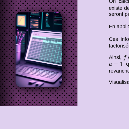
On calc
existe d
seront p
En appli
Ces inf
factorisé
f
Ainsi,
e
f
a
=
1
=
1
qu
a
revanch
Visualis