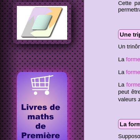
Cette p
permettr
Une tri
Un trinô
La
forme
La
forme
La
forme
peut êtr
valeurs
La form
Supposo