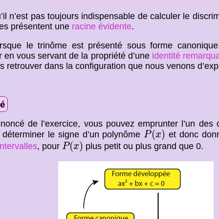
’il n’est pas toujours indispensable de calculer le discri
es présentent une
racine évidente
.
orsque le trinôme est présenté sous forme canonique
er en vous servant de la propriété d’une
identité remarqu
s retrouver dans la configuration que nous venons d’expl
é
énoncé de l’exercice, vous pouvez emprunter l’un des
P
(
x
)
(
)
à déterminer le signe d’un polynôme
et donc donn
P
x
P
(
x
)
(
)
intervalles
, pour
plus petit ou plus grand que 0.
P
x