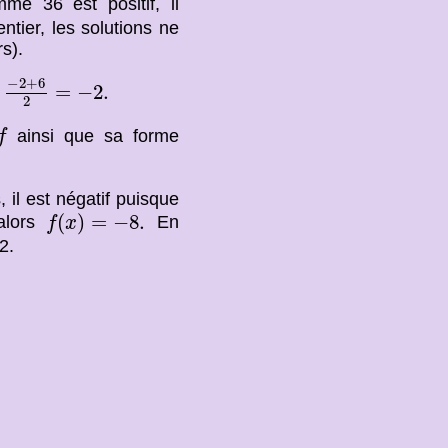
e 36 est positif, il
tier, les solutions ne
s).
−
2
+
6
2
=
−
2.
−
2
+
6
=
−
2.
2
f
ainsi que sa forme
f
 il est négatif puisque
f
(
x
)
=
−
8.
(
)
=
−
8.
lors
En
f
x
2.