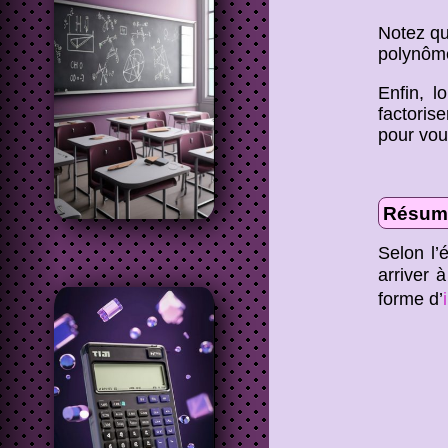
Notez qu
polynôm
Enfin, l
factoris
pour vou
Résum
Selon l’
arriver 
forme d’