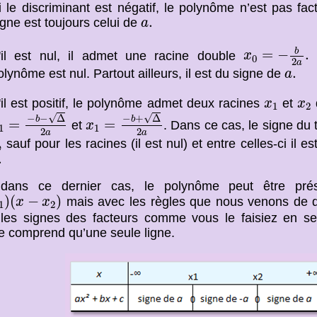
i le discriminant est négatif, le polynôme n’est pas fa
a
.
.
igne est toujours celui de
a
x
0
=
−
b
2
a
.
b
=
−
.
'il est nul, il admet une racine double
P
x
0
2
a
a
.
.
olynôme est nul. Partout ailleurs, il est du signe de
a
x
1
x
2
'il est positif, le polynôme admet deux racines
et
q
x
x
1
2
1
=
−
b
−
Δ
2
a
x
1
=
−
b
+
Δ
2
a
√
√
−
−
Δ
−
+
Δ
b
b
=
=
et
. Dans ce cas, le signe du 
x
1
1
2
2
a
a
,
,
sauf pour les racines (il est nul) et entre celles-ci il e
.
.
 dans ce dernier cas, le polynôme peut être pré
)
(
x
−
x
2
)
)
(
−
)
mais avec les règles que nous venons de don
x
x
1
2
r les signes des facteurs comme vous le faisiez en s
e comprend qu’une seule ligne.