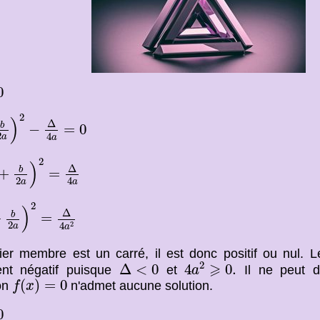
0
a
)
2
−
Δ
4
a
=
0
2
)
Δ
b
−
=
0
2
4
a
a
b
2
a
)
2
=
Δ
4
a
2
)
Δ
b
+
=
2
4
a
a
2
a
)
2
=
Δ
4
a
2
2
)
Δ
b
+
=
2
2
4
a
a
er membre est un carré, il est donc positif ou nul.
4
a
2
⩾
0.
Δ
<
0
⩾
2
Δ
<
0
4
0.
ment négatif puisque
et
Il ne peut do
a
f
(
x
)
=
0
(
)
=
0
on
n'admet aucune solution.
f
x
0