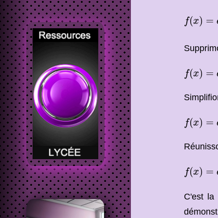
f
(
x
)
=
a
[
(
(
)
=
f
x
Supprimo
f
(
x
)
=
a
(
(
)
=
f
x
Simplifi
f
(
x
)
=
a
(
(
)
=
f
x
Réunisso
f
(
x
)
=
a
(
(
)
=
f
x
C'est la
démonstr