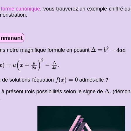
e
forme canonique
, vous trouverez un exemple chiffré qui
monstration.
criminant
Δ
=
b
2
−
4
a
c
.
2
Δ
=
−
4
.
s notre magnifique formule en posant
b
a
c
x
)
=
a
(
x
+
b
2
a
)
2
−
Δ
4
a
2
(
)
Δ
b
)
=
+
−
.
x
a
x
2
4
a
a
f
(
x
)
=
0
(
)
=
0
de solutions l'équation
admet-elle ?
f
x
Δ
.
Δ
.
à présent trois possibilités selon le signe de
(démons
.