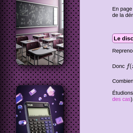
En pag
de la dé
Le dis
Reprenon
f
(
(
Donc
f
Combien 
Étudions 
des cas
)