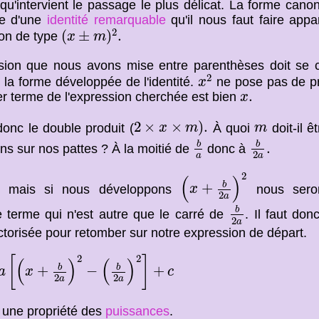
i qu'intervient le passage le plus délicat. La forme cano
ée d'une
identité remarquable
qu'il nous faut faire appar
(
x
±
m
)
2
.
2
(
±
)
.
on de type
x
m
ssion que nous avons mise entre parenthèses doit se
x
2
2
 la forme développée de l'identité.
ne pose pas de pro
x
x
.
.
er terme de l'expression cherchée est bien
x
2
×
x
×
m
)
.
m
2
×
×
)
.
onc le double produit (
À quoi
doit-il 
x
m
m
b
a
b
2
a
.
b
b
.
ns sur nos pattes ? À la moitié de
donc à
2
a
a
(
x
+
b
2
a
)
2
2
(
)
b
+
d mais si nous développons
nous seron
x
2
a
b
2
a
b
e terme qui n'est autre que le carré de
. Il faut don
2
a
ctorisée pour retomber sur notre expression de départ.
x
+
b
2
a
)
2
−
(
b
2
a
)
2
]
+
c
2
2
[
]
(
)
(
)
b
b
+
−
+
a
x
c
2
2
a
a
s une propriété des
puissances
.