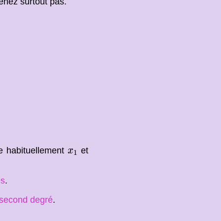
ênez surtout pas.
x
1
e habituellement
et
x
1
es
.
 second degré
.