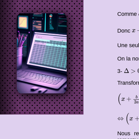
Comme
x
+
Donc
x
Une seul
On la n
Δ
>
0
Δ
>
3-
Transfor
(
x
+
b
2
a
(
b
+
x
2
a
⇔
(
x
+
b
(
⇔
x
Nous re