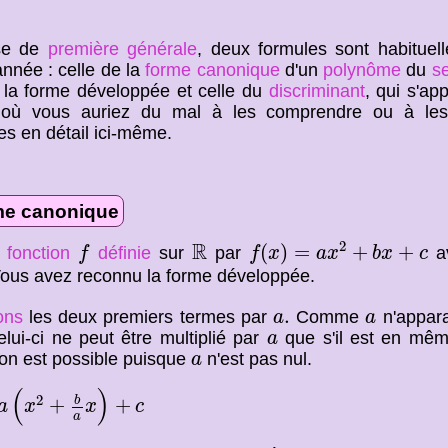
se de
première générale
, deux formules sont habitue
année : celle de la
forme canonique
d'un
polynôme
du
s
e la forme développée et celle du
discriminant
, qui s'ap
où vous auriez du mal à les comprendre ou à les a
es en détail ici-même.
me canonique
f
(
x
)
=
a
x
2
+
b
x
+
c
f
R
R
2
(
)
=
+
+
e
fonction
définie
sur
par
a
f
f
x
a
x
b
x
c
ous avez reconnu la forme développée.
a
.
a
.
ons
les deux premiers termes par
Comme
n'appara
a
a
a
elui-ci ne peut être multiplié par
que s'il est en mê
a
a
ion est possible puisque
n'est pas nul.
a
x
2
+
b
a
x
)
+
c
(
)
2
b
+
+
a
x
x
c
a