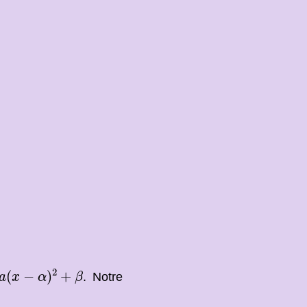
a
(
x
−
α
)
2
+
β
2
(
−
)
+
. Notre
a
x
α
β
4
a