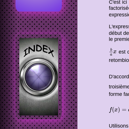
C'est ic
factoris
expressi
L'expre
début de
le premi
b
a
x
b
est d
x
a
retombio
D'accor
troisièm
forme fa
f
(
x
)
=
a
[
(
(
)
=
f
x
Utilison