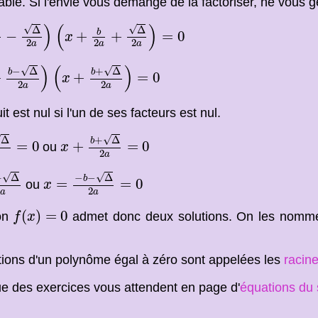
ble. Si l'envie vous démange de la factoriser, ne vous g
−
Δ
2
a
)
(
x
+
b
2
a
+
Δ
2
a
)
=
0
)
(
)
√
√
Δ
Δ
b
−
+
+
=
0
x
2
2
2
a
a
a
−
Δ
2
a
)
(
x
+
b
+
Δ
2
a
)
=
0
)
(
)
√
√
−
Δ
+
Δ
b
b
+
+
=
0
x
2
2
a
a
t est nul si l'un de ses facteurs est nul.
2
a
=
0
x
+
b
+
Δ
2
a
=
0
√
√
Δ
+
Δ
b
=
0
+
=
0
ou
x
2
a
Δ
2
a
x
=
−
b
−
Δ
2
a
=
0
√
√
+
Δ
−
−
Δ
b
=
=
0
ou
x
2
a
a
f
(
x
)
=
0
(
)
=
0
ion
admet donc deux solutions. On les nomm
f
x
tions d'un polynôme égal à zéro sont appelées les
racin
e des exercices vous attendent en page d'
équations du