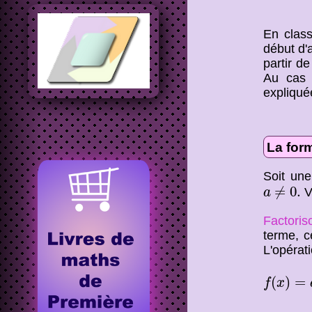
En clas
début d'
partir d
Au cas 
expliqué
La for
Soit un
a
≠
0.
≠
0.
V
a
Factoris
terme, c
L'opérat
f
(
x
)
=
a
(
(
)
=
f
x