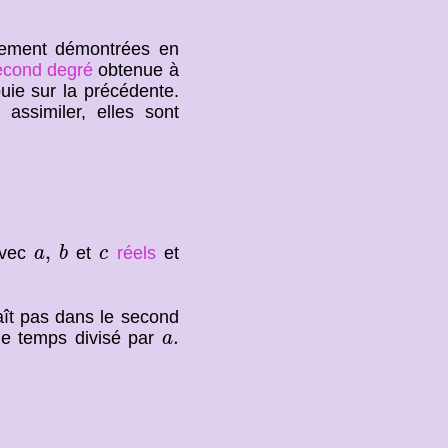
llement démontrées en
econd degré
obtenue à
puie sur la précédente.
ssimiler, elles sont
b
a
,
c
,
vec
et
réels
et
a
b
c
ît pas dans le second
a
.
.
me temps divisé par
a