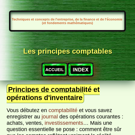
Techniques et concepts de l'entreprise, de la finance et de l'économie
(et fondements mathématiques)
Les principes comptables
Principes de comptabilité et
opérations d'inventaire
Vous débutez en
comptabilité
et vous savez
enregistrer au
journal
des opérations courantes :
achats, ventes,
investissements
… Mais une
question essentielle se pose : comment être sûr