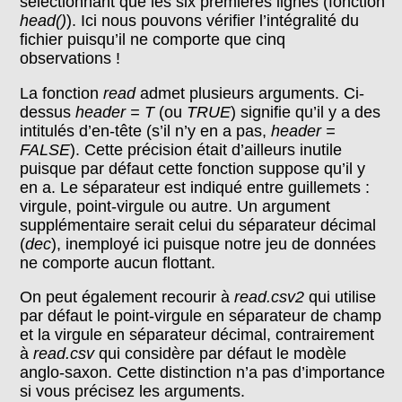
sélectionnant que les six premières lignes (fonction
head()
). Ici nous pouvons vérifier l’intégralité du
fichier puisqu’il ne comporte que cinq
observations !
La fonction
read
admet plusieurs arguments. Ci-
dessus
header = T
(ou
TRUE
) signifie qu’il y a des
intitulés d’en-tête (s’il n’y en a pas,
header =
FALSE
). Cette précision était d’ailleurs inutile
puisque par défaut cette fonction suppose qu’il y
en a. Le séparateur est indiqué entre guillemets :
virgule, point-virgule ou autre. Un argument
supplémentaire serait celui du séparateur décimal
(
dec
), inemployé ici puisque notre jeu de données
ne comporte aucun flottant.
On peut également recourir à
read.csv2
qui utilise
par défaut le point-virgule en séparateur de champ
et la virgule en séparateur décimal, contrairement
à
read.csv
qui considère par défaut le modèle
anglo-saxon. Cette distinction n’a pas d’importance
si vous précisez les arguments.