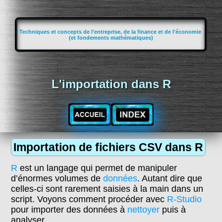
Techniques et concepts de l'entreprise, de la finance et de l'économie
(et fondements mathématiques)
L'importation dans R
Importation de fichiers CSV dans R
R
est un langage qui permet de manipuler
d’énormes volumes de
données
. Autant dire que
celles-ci sont rarement saisies à la main dans un
script. Voyons comment procéder avec
R-Studio
pour importer des données à
nettoyer
puis à
analyser.