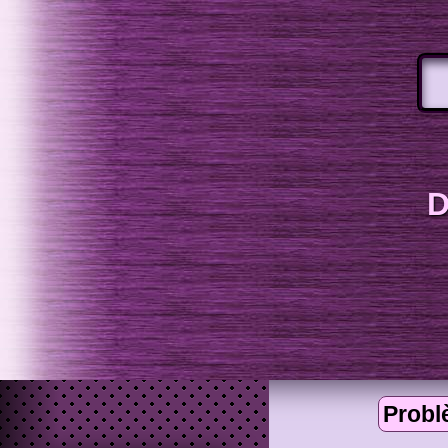
D
Probl