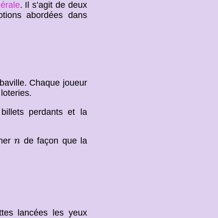
érale
. Il s’agit de deux
tions abordées dans
obaville. Chaque joueur
loteries.
billets perdants et la
n
iner
de façon que la
n
3
.
.
ettes lancées les yeux