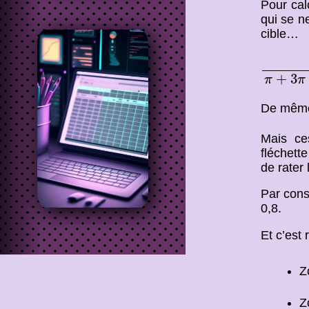
Pour cal
qui se n
cible…
π
π
+
3
π
+
3
π
π
De même
Mais ce
fléchett
de rater 
Par cons
0,8.
Et c’est 
Z
Z