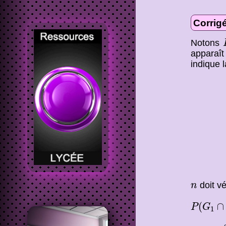
Corrigé
Notons
apparaît
indique l
n
doit vér
n
P
(
G
1
∩
(
∩
P
G
1
⇔
2
(
n
+