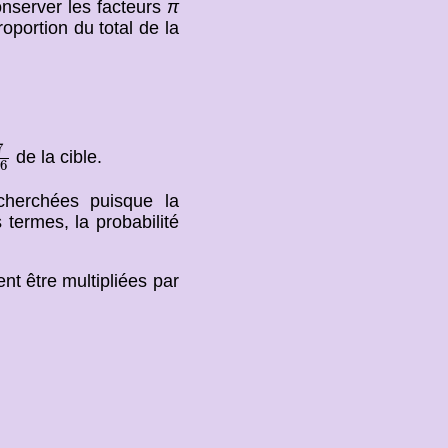
onserver les facteurs
π
oportion du total de la
7
16
7
de la cible.
6
cherchées puisque la
 termes, la probabilité
nt être multipliées par