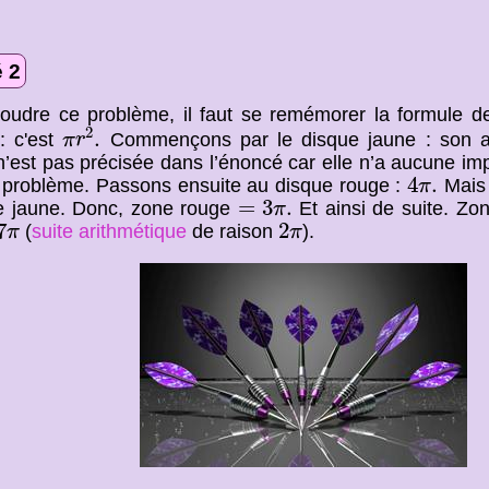
 2
oudre ce problème, il faut se remémorer la formule de
π
r
2
.
2
.
: c'est
Commençons par le disque jaune : son a
π
r
’est pas précisée dans l’énoncé car elle n’a aucune im
4
π
.
4
.
 problème. Passons ensuite au disque rouge :
Mais i
π
=
3
π
.
=
3
.
e jaune. Donc, zone rouge
Et ainsi de suite. Zo
π
π
2
π
7
2
(
suite arithmétique
de raison
).
π
π