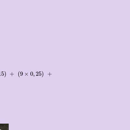
5
)
(
9
×
0
,
25
)
+
+
15
)
+
(
9
×
0
,
25
)
+
.