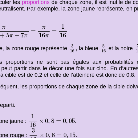
culer les
proportions
de chaque zone, il est inutile de c
eutralisent. Par exemple, la zone jaune représente, en pr
1
16
+
5
π
+
7
π
π
16
π
1
π
π
=
=
=
=
16
16
+
5
+
7
π
π
π
5
16
3
16
,
5
3
,
, la zone rouge représente
la bleue
et la noire
16
16
1
s proportions ne sont pas égales aux probabilités 
e peut partir dans le décor une fois sur cinq. En d’autres
la cible est de 0,2 et celle de l’atteindre est donc de 0,8.
équent, les proportions de chaque zone de la cible doive
reparti.
1
16
×
0
,
8
=
0
,
05
.
1
×
0
,
8
=
0
,
05
.
one jaune :
16
3
16
×
0
,
8
=
0
,
15
.
3
×
0
,
8
=
0
,
15
.
one rouge :