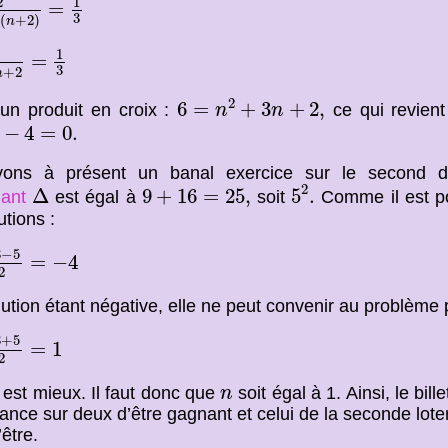
2
1
=
=
3
(
+
2
)
n
3
n
+
2
1
3
1
=
=
3
+
2
n
6
=
n
2
+
3
n
+
2
,
2
6
=
+
3
+
2
,
un produit en croix :
ce qui revient
n
n
−
4
=
0.
−
4
=
0.
ons à présent un banal exercice sur le second d
5
2
.
Δ
9
+
16
=
25
,
2
Δ
9
+
16
=
25
,
5
.
nant
est égal à
soit
Comme il est pos
tions :
−
5
2
=
−
4
3
−
5
=
−
4
2
lution étant négative, elle ne peut convenir au problème 
+
5
2
=
1
3
+
5
=
1
2
n
i est mieux. Il faut donc que
soit égal à 1. Ainsi, le bill
n
ance sur deux d’être gagnant et celui de la seconde lot
’être.