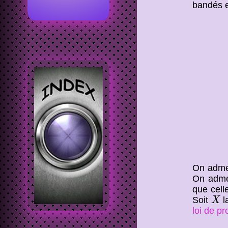
bandés es
On adme
On admet
que cell
X
Soit
l
X
loi de pr