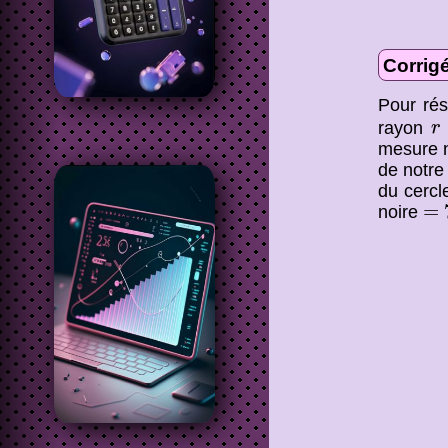
Corrigé
Pour rés
r
rayon
r
mesure n
de notre
du cercl
=
7
=
noire