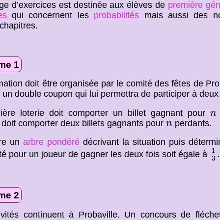
ge d’exercices est destinée aux élèves de
première gén
es
qui concernent les
probabilités
mais aussi des no
chapitres.
me 1
ation doit être organisée par le comité des fêtes de Pr
 un double coupon qui lui permettra de participer à deux 
n
ère loterie doit comporter un billet gagnant pour
n
n
doit comporter deux billets gagnants pour
perdants.
n
ire un
arbre pondéré
décrivant la situation puis déterm
1
1
ité pour un joueur de gagner les deux fois soit égale à
3
me 2
ivités continuent à Probaville. Un concours de fléch