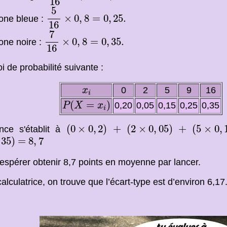
16
5
16
×
0
,
8
=
0
,
25
.
5
×
0
,
8
=
0
,
25
.
one bleue :
16
7
16
×
0
,
8
=
0
,
35
.
7
×
0
,
8
=
0
,
35
.
one noire :
16
oi de probabilité suivante :
x
i
0
2
5
9
16
x
i
P
(
X
=
x
i
)
(
=
)
0,20
0,05
0,15
0,25
0,35
P
X
x
i
(
0
×
0
,
2
)
(
2
×
0
,
05
)
(
5
×
0
,
1
+
+
(
0
×
0
,
2
)
+
(
2
×
0
,
05
)
+
(
5
×
0
,
nce s'établit à
35
)
8
,
7
=
35
)
=
8
,
7
espérer obtenir 8,7 points en moyenne par lancer.
alculatrice, on trouve que l’écart-type est d’environ 6,17