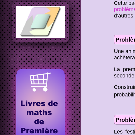
Cette pa
problèm
d’autres 
Problè
Une anim
achètera
La premi
seconde 
Constru
probabil
Problè
Les fest