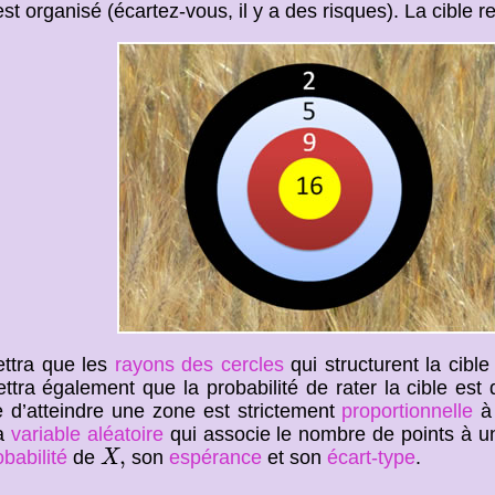
t organisé (écartez-vous, il y a des risques). La cible r
ttra que les
rayons des cercles
qui structurent la cible
tra également que la probabilité de rater la cible est 
e d’atteindre une zone est strictement
proportionnelle
à 
a
variable aléatoire
qui associe le nombre de points à un
X
,
,
obabilité
de
son
espérance
et son
écart-type
.
X