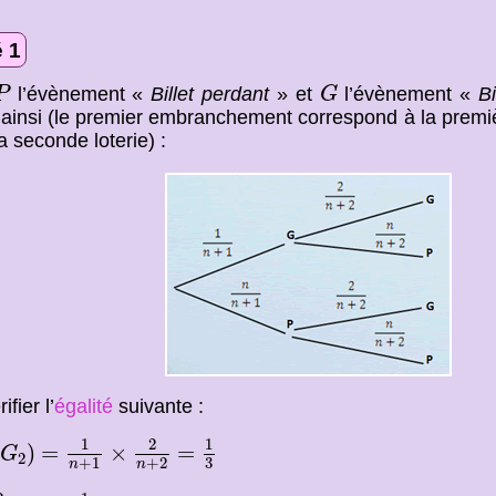
 1
P
G
l’évènement «
Billet perdant
» et
l’évènement «
Bi
P
G
 ainsi (le premier embranchement correspond à la premiè
a seconde loterie) :
ifier l’
égalité
suivante :
1
n
+
1
×
2
n
+
2
1
3
G
2
)
1
2
1
=
=
)
=
×
=
G
2
3
+
1
+
2
n
n
1
)
(
n
+
2
)
1
3