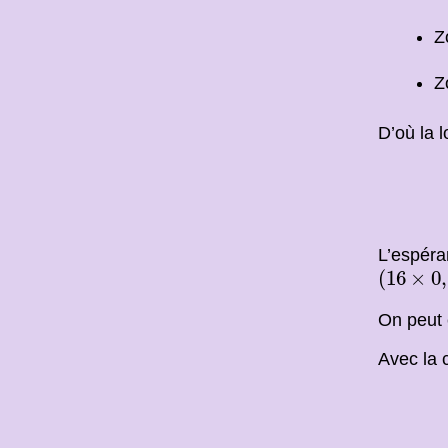
Z
Z
D’où la l
L’espéra
(
16
×
0
,
(
16
×
0
,
On peut 
Avec la c