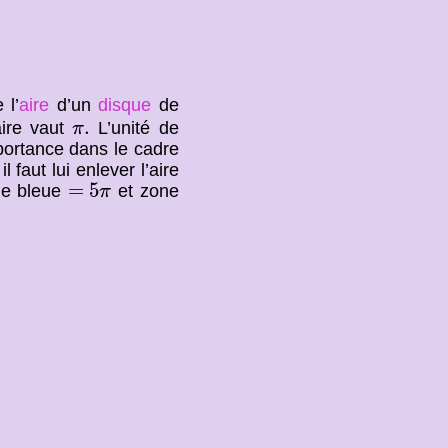
 l’
aire
d’un
disque
de
π
.
.
ire vaut
L’unité de
π
portance dans le cadre
l faut lui enlever l’aire
=
5
π
=
5
ne bleue
et zone
π