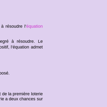
 à résoudre l’
équation
egré à résoudre. Le
itif, l’équation admet
posé.
et de la première loterie
erie a deux chances sur