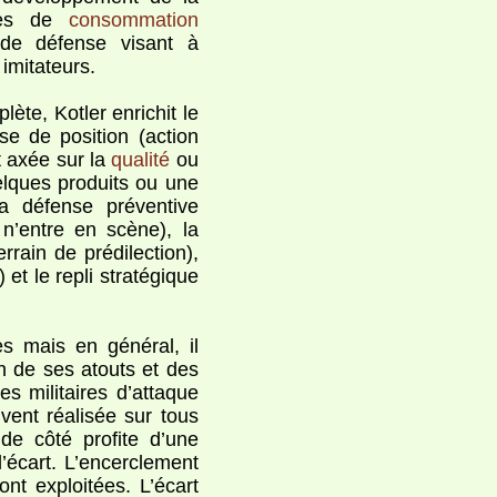
odes de
consommation
e de défense visant à
imitateurs.
ète, Kotler enrichit le
nse de position (action
t axée sur la
qualité
ou
elques produits ou une
la défense préventive
n’entre en scène), la
rrain de prédilection),
et le repli stratégique
es mais en général, il
on de ses atouts et des
es militaires d’attaque
uvent réalisée sur tous
 de côté profite d’une
’écart. L’encerclement
ont exploitées. L’écart