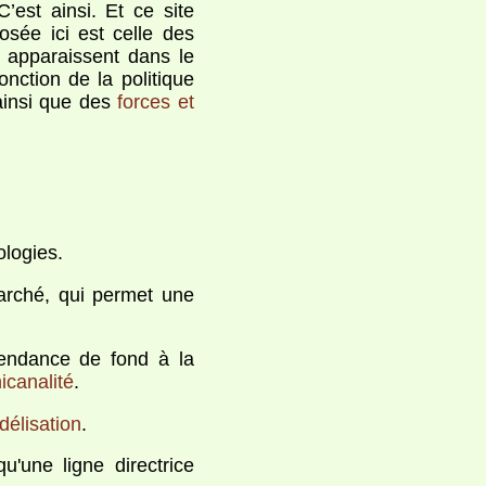
’est ainsi. Et ce site
sée ici est celle des
s apparaissent dans le
ction de la politique
ainsi que des
forces et
ologies.
arché, qui permet une
endance de fond à la
icanalité
.
idélisation
.
u'une ligne directrice