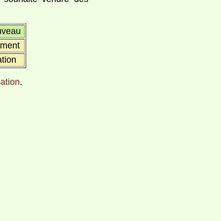
uveau
ement
ation
sation
.