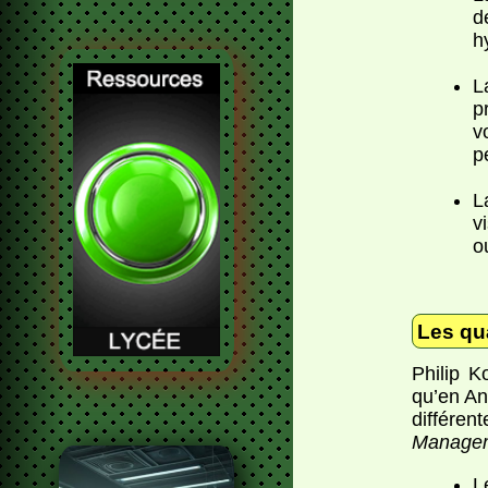
d
h
L
p
v
p
L
v
o
Les qua
Philip K
qu’en An
différen
Manage