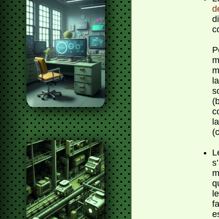
d
d
c
P
m
m
l
s
(
c
l
(
s
m
q
l
f
e