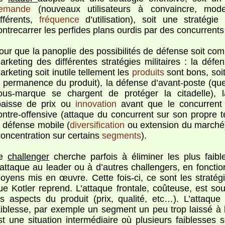
emande
(nouveaux utilisateurs à convaincre, m
ifférents,
fréquence
d’utilisation), soit une stratégi
ontrecarrer les perfides plans ourdis par des concurrents 
our que la panoplie des possibilités de défense soit compl
arketing des différentes stratégies militaires : la défe
arketing soit inutile tellement les
produits
sont bons, soi
a permanence du produit), la défense d’avant-poste (qu
ous-marque se chargent de protéger la citadelle), 
baisse de prix ou
innovation
avant que le concurrent 
ontre-offensive (attaque du concurrent sur son propre te
a défense mobile (
diversification
ou extension du marché) 
concentration sur certains
segments
).
Le
challenger
cherche parfois à éliminer les plus faibl
’attaque au leader ou à d’autres challengers, en foncti
oyens mis en œuvre. Cette fois-ci, ce sont les stratégi
ue Kotler reprend. L’attaque frontale, coûteuse, est so
es aspects du produit (prix, qualité, etc…). L’attaque
aiblesse, par exemple un segment un peu trop laissé à l
st une situation intermédiaire où plusieurs faiblesses s