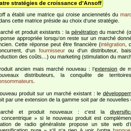
atre stratégies de croissance d’Ansoff
off a établi une matrice qui croise anciennetés du
mar
 dans cette matrice préside au choix d’une stratégie.
arché et produit existants : la
pénétration
du marché (
éponse appropriée lorsqu’on reste sur un marché donné
ncien. Cette réponse peut être financière (
intégration
, 
oncurrent, d’un
fournisseur
ou d’un distributeur, bai
éduction des coûts…) ou marketing (stimulation du marc
roduit ancien mais marché nouveau : l’
extension
de m
ouveaux distributeurs, la conquête de territo
onsommateurs
.
ouveau produit sur un marché existant : le
développem
oit par une extension de la gamme soit par de nouvelles 
arché et produit nouveaux : c’est la
diversifi
 concentrique » si le nouveau produit est complément
tation de radio généraliste propose un site web d’
iversification pure » s’il n’a rien à voir (votre
banque