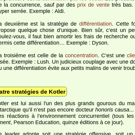
e la concurrence, sauf par des
prix de vente
très bas.
yper serrée. Exemple : Aldi.
a deuxième est la stratégie de
différentiation
. Cette f
ropose quelque chose d’unique. Bien sûr, c’est un p
oulez-vous, il faut bien amortir les frais de recherche 
ermis cette différentiation… Exemple : Dyson.
a troisième est celle de la
concentration
. C’est une
cli
isée. Exemple : Lush. Un judicieux couplage avec une do
u une différentiation évite aux petits malins de venir troub
tre stratégies de Kotler
otler est lui aussi l'un des plus grands gourous du mar
tarctique qu’il n’est pas encore docteur
honoris causa
..
tes réactions à l’environnement concurrentiel (tous le
ment
, Pearson Education, quinze éditions à ce jour).
Le
leader
adopte soit une stratégie offensive, soit u