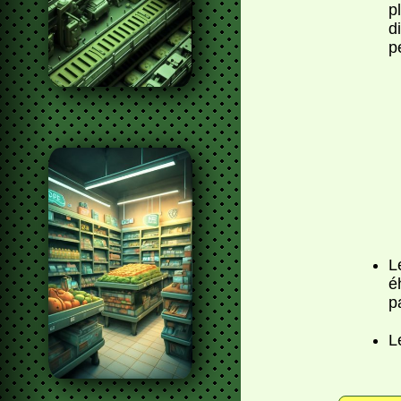
p
d
p
L
é
p
L