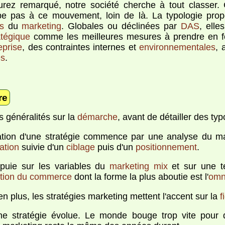
urez remarqué, notre société cherche à tout classer. C
e pas à ce mouvement, loin de là. La typologie propo
s
du
marketing
. Globales ou déclinées par
DAS
, elle
atégique
comme les meilleures mesures à prendre en fon
eprise
, des contraintes internes et
environnementales
, 
es
.
re
 généralités sur la
démarche
, avant de détailler des typ
ation d'une stratégie commence par une analyse du m
ation
suivie d'un
ciblage
puis d'un
positionnement
.
ppuie sur les variables du
marketing mix
et sur une t
sation du commerce
dont la forme la plus aboutie est l'
omn
n plus, les stratégies marketing mettent l'accent sur la
f
ne stratégie évolue. Le monde bouge trop vite pour q