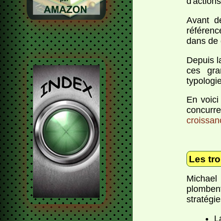
d'action
Avant de
référenc
dans de 
Depuis l
ces gra
typologie
En voici
concurre
croissan
Les tro
Michael 
plombent
stratégi
L