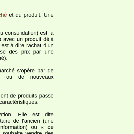
ché
et du produit. Une
ou
consolidation
) est la
 avec un produit déjà
c’est-à-dire rachat d’un
sse des prix par une
hé).
arché s’opère par de
ires ou de nouveaux
ent de produit
s passe
caractéristiques.
cation
. Elle est dite
aire de l’ancien (une
information) ou « de
souhaite vendre des