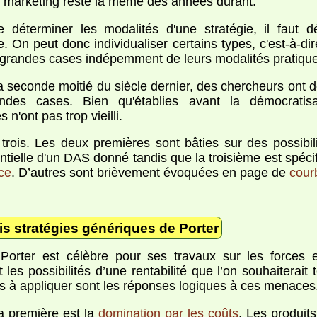
s marketing reste la même des années durant.
 déterminer les modalités d'une stratégie, il faut d
e. On peut donc individualiser certains types, c'est-à-dir
grandes cases indépemment de leurs modalités pratique
a seconde moitié du siècle dernier, des chercheurs ont d
ndes cases. Bien qu'établies avant la démocratisa
s n'ont pas trop vieilli.
 trois. Les deux premières sont bâties sur des possibili
ntielle d'un DAS donné tandis que la troisième est spéci
ce
. D’autres sont brièvement évoquées en page de
cour
is stratégies génériques de Porter
Porter est célèbre pour ses travaux sur les forces 
 les possibilités d’une rentabilité que l’on souhaiterait 
es à appliquer sont les réponses logiques à ces menaces
a première est la
domination par les coûts
. Les produit