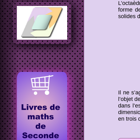
L’octaè
forme 
solides 
Il ne s’a
l’objet 
dans l’e
dimensi
en trois