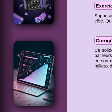
Exerci
Supposon
côté. Qu
Corrig
Ce soli
par leur
en son m
milieux 