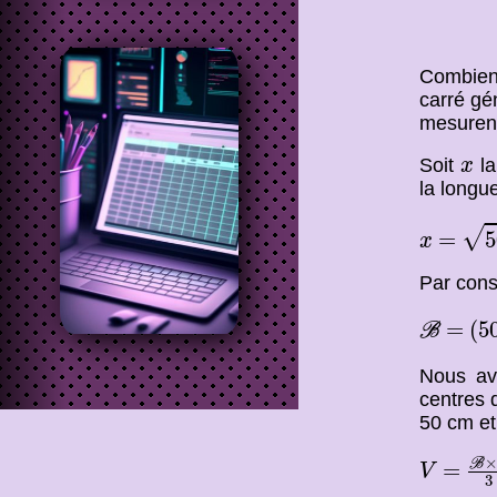
Combien
carré gé
mesurent
x
Soit
la
x
la longu
50
x
√
=
=
5
x
Par consé
(
5
B
=
=
(
5
B
Nous av
centres 
50 cm et
B
×
V
=
B
=
V
3