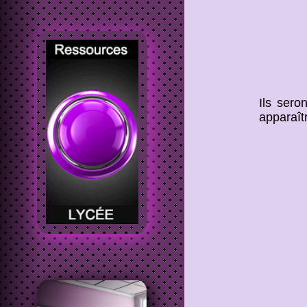
Ils sero
apparaîtr