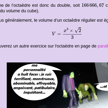
166
666
,
67
166
666
,
67
e de l’octaèdre est donc du double, soit
c
du volume du cube).
lus généralement, le volume d’un octaèdre régulier est ég
V
=
x
3
×
2
3
3
√
×
2
x
=
V
3
uverez un autre exercice sur l'octaèdre en page de
paral