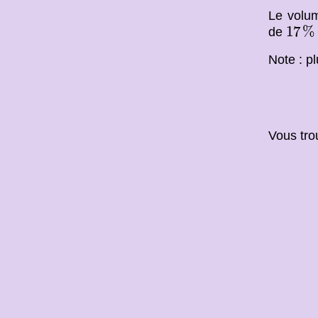
Le volum
17
%
17
%
de
Note : p
Vous tro