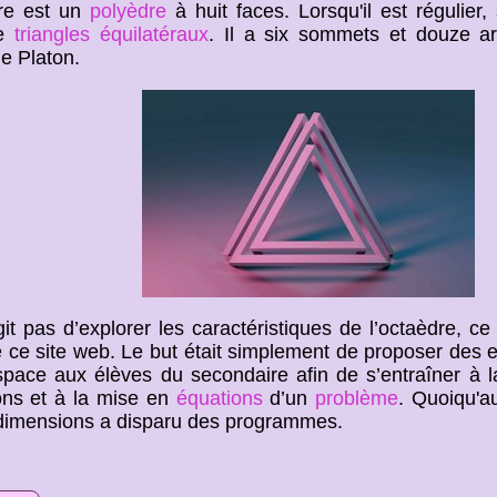
dre est un
polyèdre
à huit faces. Lorsqu'il est régulier
de
triangles équilatéraux
. Il a six sommets et douze ar
de Platon.
git pas d’explorer les caractéristiques de l’octaèdre, ce
de ce site web. Le but était simplement de proposer des
space aux élèves du secondaire afin de s’entraîner à la
ons et à la mise en
équations
d’un
problème
. Quoiqu'a
 dimensions a disparu des programmes.