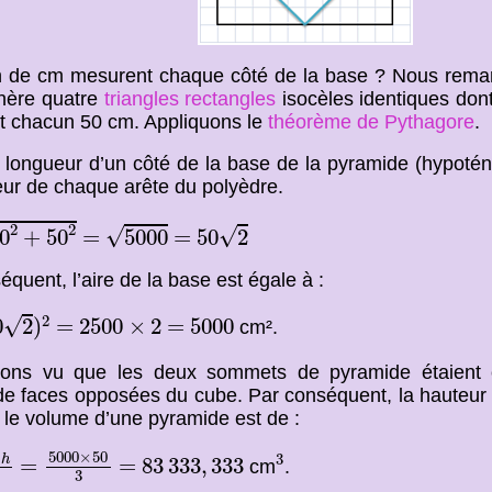
 de cm mesurent chaque côté de la base ? Nous rema
nère quatre
triangles rectangles
isocèles identiques don
 chacun 50 cm. Appliquons le
théorème de Pythagore
.
 longueur d’un côté de la base de la pyramide (hypotén
eur de chaque arête du polyèdre.
2
+
50
2
50
2
5000
2
2
√
√
=
=
0
+
50
=
5000
=
50
2
quent, l’aire de la base est égale à :
0
2
)
2
2500
×
2
5000
2
√
=
=
0
2
)
=
2500
×
2
=
5000
cm².
ons vu que les deux sommets de pyramide étaient 
de faces opposées du cube. Par conséquent, la hauteur
 le volume d’une pyramide est de :
h
3
5000
×
50
3
3
83
333
,
333
5000
×
50
×
3
=
=
h
=
=
83
333
,
333
cm
.
3