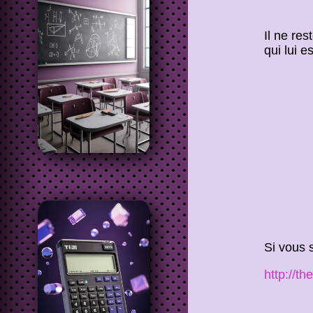
Il ne res
qui lui e
Si vous 
http://t