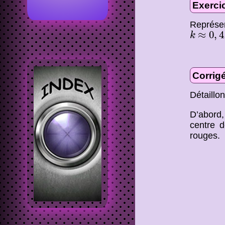
Exerci
Représen
k
≈
0
,
4.
≈
0
,
4
k
Corrig
Détaillon
D’abord,
centre d
rouges.