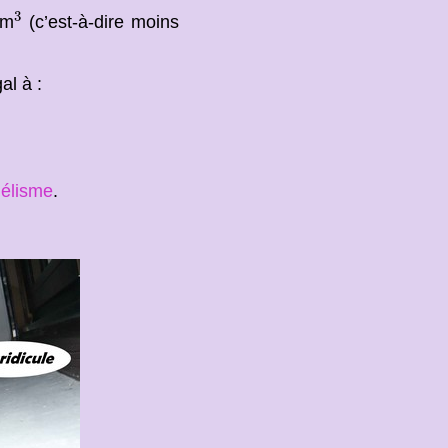
3
3
m
(c’est-à-dire moins
al à :
lélisme
.