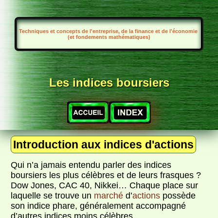
Techniques et concepts de l'entreprise, de la finance et de l'économie
(et fondements mathématiques)
Les indices boursiers
Introduction aux indices d'actions
Qui n’a jamais entendu parler des indices
boursiers les plus célèbres et de leurs frasques ?
Dow Jones, CAC 40, Nikkei… Chaque place sur
laquelle se trouve un
marché
d’
actions
possède
son indice phare, généralement accompagné
d’autres indices moins célèbres…